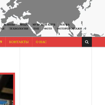
КЛИПЫ
МОДА
МУЖСКОЙ КЛУБ
НАУКА
ТЬИ
ТЕХНОЛОГИИ
ТОП
ФОТО
ФОТОРЕПОРТАЖИ
9
КОНТАКТЫ
О НАС