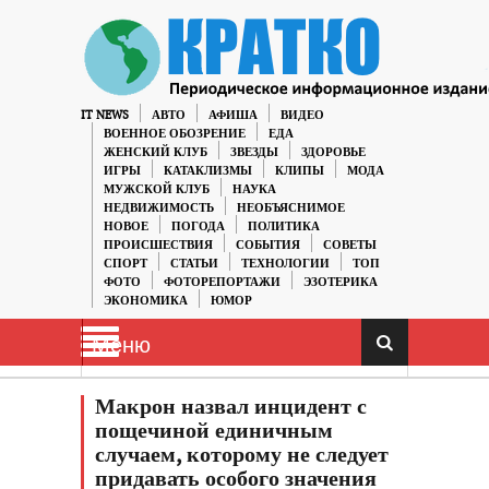
IT NEWS
АВТО
АФИША
ВИДЕО
ВОЕННОЕ ОБОЗРЕНИЕ
ЕДА
ЖЕНСКИЙ КЛУБ
ЗВЕЗДЫ
ЗДОРОВЬЕ
ИГРЫ
КАТАКЛИЗМЫ
КЛИПЫ
МОДА
МУЖСКОЙ КЛУБ
НАУКА
НЕДВИЖИМОСТЬ
НЕОБЪЯСНИМОЕ
НОВОЕ
ПОГОДА
ПОЛИТИКА
ПРОИСШЕСТВИЯ
СОБЫТИЯ
СОВЕТЫ
СПОРТ
СТАТЬИ
ТЕХНОЛОГИИ
ТОП
ФОТО
ФОТОРЕПОРТАЖИ
ЭЗОТЕРИКА
ЭКОНОМИКА
ЮМОР
Меню
Макрон назвал инцидент с
пощечиной единичным
случаем, которому не следует
придавать особого значения