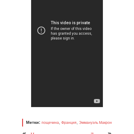
Метки:
,
,
пощечина
Франция
Эммануэль Макрон