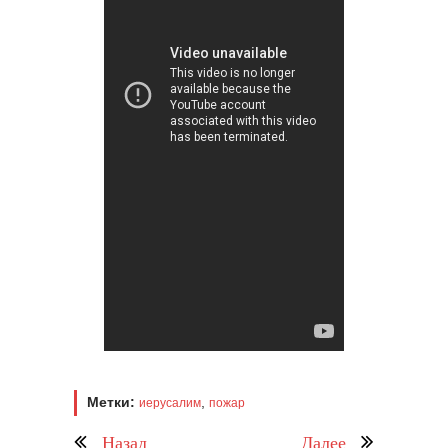
Метки:
,
иерусалим
пожар
Назад
Далее