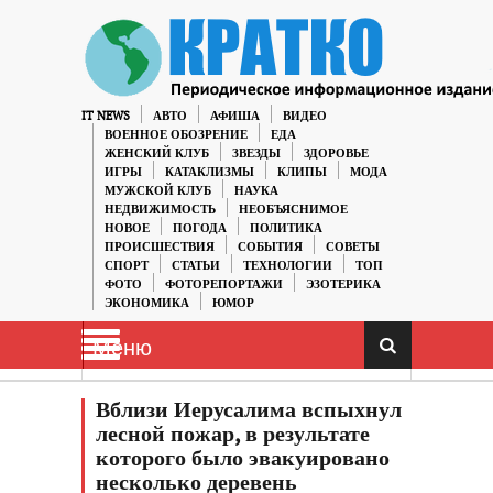
IT NEWS
АВТО
АФИША
ВИДЕО
ВОЕННОЕ ОБОЗРЕНИЕ
ЕДА
ЖЕНСКИЙ КЛУБ
ЗВЕЗДЫ
ЗДОРОВЬЕ
ИГРЫ
КАТАКЛИЗМЫ
КЛИПЫ
МОДА
МУЖСКОЙ КЛУБ
НАУКА
НЕДВИЖИМОСТЬ
НЕОБЪЯСНИМОЕ
НОВОЕ
ПОГОДА
ПОЛИТИКА
ПРОИСШЕСТВИЯ
СОБЫТИЯ
СОВЕТЫ
СПОРТ
СТАТЬИ
ТЕХНОЛОГИИ
ТОП
ФОТО
ФОТОРЕПОРТАЖИ
ЭЗОТЕРИКА
ЭКОНОМИКА
ЮМОР
Меню
Вблизи Иерусалима вспыхнул
лесной пожар, в результате
которого было эвакуировано
несколько деревень