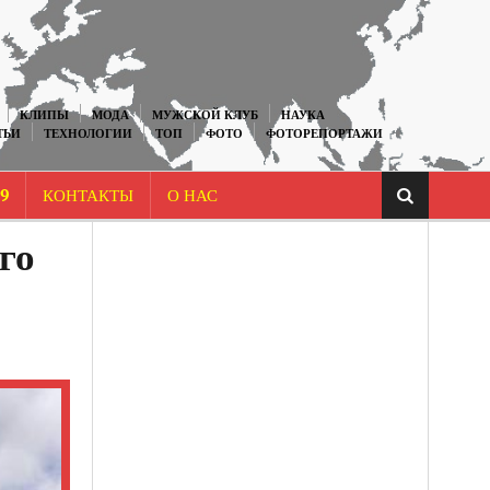
КЛИПЫ
МОДА
МУЖСКОЙ КЛУБ
НАУКА
ТЬИ
ТЕХНОЛОГИИ
ТОП
ФОТО
ФОТОРЕПОРТАЖИ
9
КОНТАКТЫ
О НАС
го