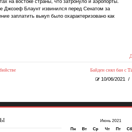
тах на востоке страны, что затронуло и аэропорты.
line Джозеф Блаунт извинился перед Сенатом за
ние заплатить выкуп было охарактеризовано как
Д
бийстве
Байден снял бан с T
10/06/2021
/
ВЫ
Июнь 2021
Пн
Вт
Ср
Чт
Пт
С