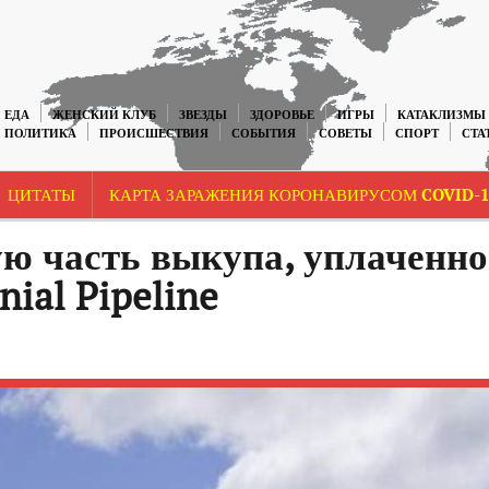
ЕДА
ЖЕНСКИЙ КЛУБ
ЗВЕЗДЫ
ЗДОРОВЬЕ
ИГРЫ
КАТАКЛИЗМЫ
ПОЛИТИКА
ПРОИСШЕСТВИЯ
СОБЫТИЯ
СОВЕТЫ
СПОРТ
СТА
ЦИТАТЫ
КАРТА ЗАРАЖЕНИЯ КОРОНАВИРУСОМ COVID-1
 часть выкупа, уплаченно
nial Pipeline