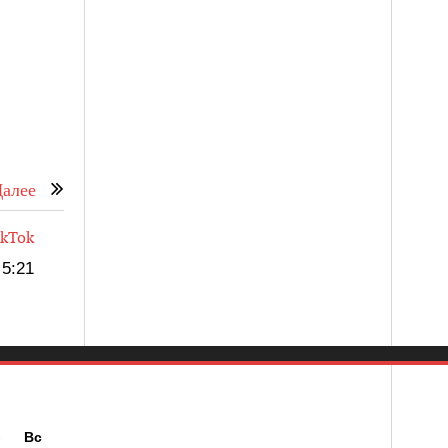
алее
ikTok
5:21
б
Вс