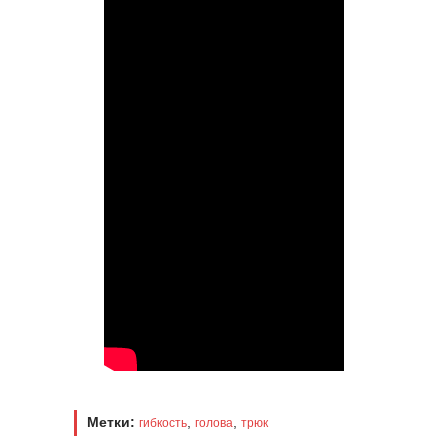
Метки:
,
,
гибкость
голова
трюк