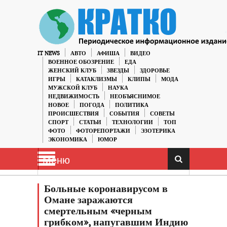
IT NEWS
АВТО
АФИША
ВИДЕО
ВОЕННОЕ ОБОЗРЕНИЕ
ЕДА
ЖЕНСКИЙ КЛУБ
ЗВЕЗДЫ
ЗДОРОВЬЕ
ИГРЫ
КАТАКЛИЗМЫ
КЛИПЫ
МОДА
МУЖСКОЙ КЛУБ
НАУКА
НЕДВИЖИМОСТЬ
НЕОБЪЯСНИМОЕ
НОВОЕ
ПОГОДА
ПОЛИТИКА
ПРОИСШЕСТВИЯ
СОБЫТИЯ
СОВЕТЫ
СПОРТ
СТАТЬИ
ТЕХНОЛОГИИ
ТОП
ФОТО
ФОТОРЕПОРТАЖИ
ЭЗОТЕРИКА
ЭКОНОМИКА
ЮМОР
Меню
Больные коронавирусом в
Омане заражаются
смертельным «черным
грибком», напугавшим Индию