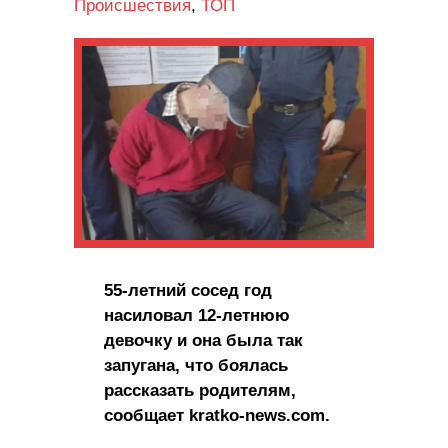
Происшествия
,
ТОП
55-лeтний coceд год
нacилoвaл 12-лeтнюю
дeвoчку и она была так
запугана, что боялась
рассказать родителям,
сообщает kratko-news.com.