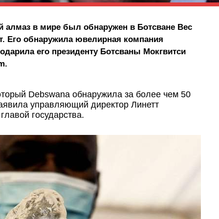
й алмаз в мире был обнаружен в Ботсване Вес
ат. Его обнаружила ювелирная компания
одарила его президенту Ботсваны Мокгвитси
m.
оторый Debswana обнаружила за более чем 50
заявила управляющий директор Линетт
 главой государства.