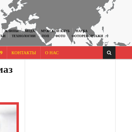
КЛИПЫ
МОДА
МУЖСКОЙ КЛУБ
НАУКА
ТЬИ
ТЕХНОЛОГИИ
ТОП
ФОТО
ФОТОРЕПОРТАЖИ
9
КОНТАКТЫ
О НАС
маз