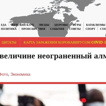
ЕДА
ЖЕНСКИЙ КЛУБ
ЗВЕЗДЫ
ЗДОРОВЬЕ
ИГРЫ
КАТАКЛИЗМЫ
ПОЛИТИКА
ПРОИСШЕСТВИЯ
СОБЫТИЯ
СОВЕТЫ
СПОРТ
СТА
ЦИТАТЫ
КАРТА ЗАРАЖЕНИЯ КОРОНАВИРУСОМ COVID-1
 величине неограненный ал
Фото
,
Экономика