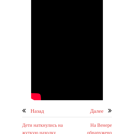
Назад
Далее
Дети наткнулись на
На Венере
жуткую находку
обнаружено