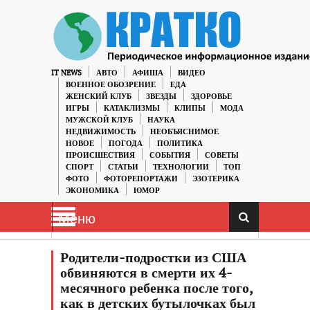
IT NEWS
АВТО
АФИША
ВИДЕО
ВОЕННОЕ ОБОЗРЕНИЕ
ЕДА
ЖЕНСКИЙ КЛУБ
ЗВЕЗДЫ
ЗДОРОВЬЕ
ИГРЫ
КАТАКЛИЗМЫ
КЛИПЫ
МОДА
МУЖСКОЙ КЛУБ
НАУКА
НЕДВИЖИМОСТЬ
НЕОБЪЯСНИМОЕ
НОВОЕ
ПОГОДА
ПОЛИТИКА
ПРОИСШЕСТВИЯ
СОБЫТИЯ
СОВЕТЫ
СПОРТ
СТАТЬИ
ТЕХНОЛОГИИ
ТОП
ФОТО
ФОТОРЕПОРТАЖИ
ЭЗОТЕРИКА
ЭКОНОМИКА
ЮМОР
Меню
Родители-подростки из США
обвиняются в смерти их 4-
месячного ребенка после того,
как в детских бутылочках был