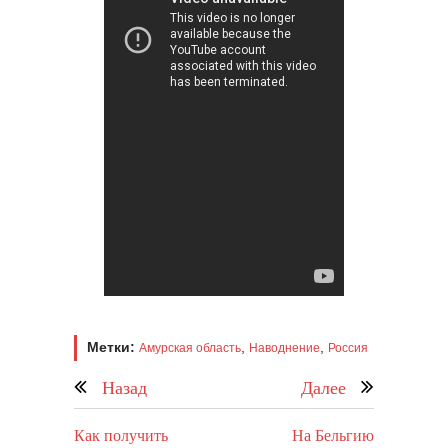
Метки:
,
,
Амурская область
Наводнение
Россия
Назад
Далее
Как получить
На Бельгию