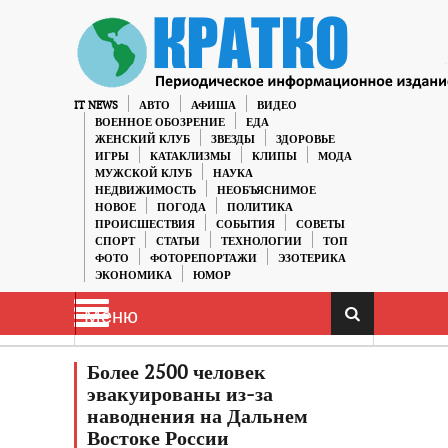
IT NEWS
АВТО
АФИША
ВИДЕО
ВОЕННОЕ ОБОЗРЕНИЕ
ЕДА
ЖЕНСКИЙ КЛУБ
ЗВЕЗДЫ
ЗДОРОВЬЕ
ИГРЫ
КАТАКЛИЗМЫ
КЛИПЫ
МОДА
МУЖСКОЙ КЛУБ
НАУКА
НЕДВИЖИМОСТЬ
НЕОБЪЯСНИМОЕ
НОВОЕ
ПОГОДА
ПОЛИТИКА
ПРОИСШЕСТВИЯ
СОБЫТИЯ
СОВЕТЫ
СПОРТ
СТАТЬИ
ТЕХНОЛОГИИ
ТОП
ФОТО
ФОТОРЕПОРТАЖИ
ЭЗОТЕРИКА
ЭКОНОМИКА
ЮМОР
Меню
Более 2500 человек
эвакуированы из-за
наводнения на Дальнем
Востоке России