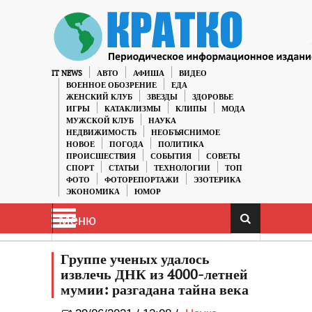
IT NEWS
АВТО
АФИША
ВИДЕО
ВОЕННОЕ ОБОЗРЕНИЕ
ЕДА
ЖЕНСКИЙ КЛУБ
ЗВЕЗДЫ
ЗДОРОВЬЕ
ИГРЫ
КАТАКЛИЗМЫ
КЛИПЫ
МОДА
МУЖСКОЙ КЛУБ
НАУКА
НЕДВИЖИМОСТЬ
НЕОБЪЯСНИМОЕ
НОВОЕ
ПОГОДА
ПОЛИТИКА
ПРОИСШЕСТВИЯ
СОБЫТИЯ
СОВЕТЫ
СПОРТ
СТАТЬИ
ТЕХНОЛОГИИ
ТОП
ФОТО
ФОТОРЕПОРТАЖИ
ЭЗОТЕРИКА
ЭКОНОМИКА
ЮМОР
Меню
Группе ученых удалось
извлечь ДНК из 4000-летней
мумии: разгадана тайна века