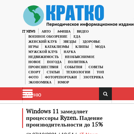
IT NEWS
АВТО
АФИША
ВИДЕО
ВОЕННОЕ ОБОЗРЕНИЕ
ЕДА
ЖЕНСКИЙ КЛУБ
ЗВЕЗДЫ
ЗДОРОВЬЕ
ИГРЫ
КАТАКЛИЗМЫ
КЛИПЫ
МОДА
МУЖСКОЙ КЛУБ
НАУКА
НЕДВИЖИМОСТЬ
НЕОБЪЯСНИМОЕ
НОВОЕ
ПОГОДА
ПОЛИТИКА
ПРОИСШЕСТВИЯ
СОБЫТИЯ
СОВЕТЫ
СПОРТ
СТАТЬИ
ТЕХНОЛОГИИ
ТОП
ФОТО
ФОТОРЕПОРТАЖИ
ЭЗОТЕРИКА
ЭКОНОМИКА
ЮМОР
Меню
Windows 11 замедляет
процессоры Ryzen. Падение
производительности до 15%