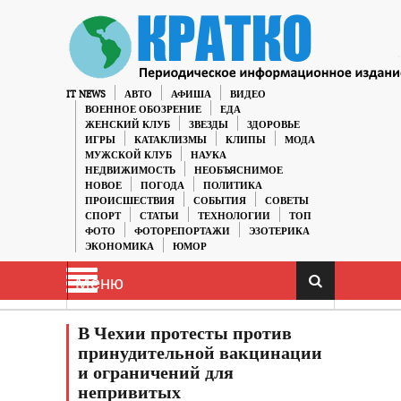
IT NEWS
АВТО
АФИША
ВИДЕО
ВОЕННОЕ ОБОЗРЕНИЕ
ЕДА
ЖЕНСКИЙ КЛУБ
ЗВЕЗДЫ
ЗДОРОВЬЕ
ИГРЫ
КАТАКЛИЗМЫ
КЛИПЫ
МОДА
МУЖСКОЙ КЛУБ
НАУКА
НЕДВИЖИМОСТЬ
НЕОБЪЯСНИМОЕ
НОВОЕ
ПОГОДА
ПОЛИТИКА
ПРОИСШЕСТВИЯ
СОБЫТИЯ
СОВЕТЫ
СПОРТ
СТАТЬИ
ТЕХНОЛОГИИ
ТОП
ФОТО
ФОТОРЕПОРТАЖИ
ЭЗОТЕРИКА
ЭКОНОМИКА
ЮМОР
Меню
В Чехии протесты против
принудительной вакцинации
и ограничений для
непривитых