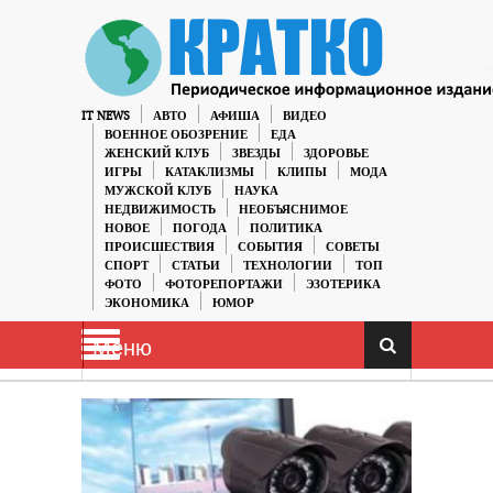
IT NEWS
АВТО
АФИША
ВИДЕО
ВОЕННОЕ ОБОЗРЕНИЕ
ЕДА
ЖЕНСКИЙ КЛУБ
ЗВЕЗДЫ
ЗДОРОВЬЕ
ИГРЫ
КАТАКЛИЗМЫ
КЛИПЫ
МОДА
МУЖСКОЙ КЛУБ
НАУКА
НЕДВИЖИМОСТЬ
НЕОБЪЯСНИМОЕ
НОВОЕ
ПОГОДА
ПОЛИТИКА
ПРОИСШЕСТВИЯ
СОБЫТИЯ
СОВЕТЫ
СПОРТ
СТАТЬИ
ТЕХНОЛОГИИ
ТОП
ФОТО
ФОТОРЕПОРТАЖИ
ЭЗОТЕРИКА
ЭКОНОМИКА
ЮМОР
Меню