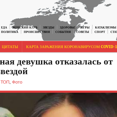
ЕДА
ЖЕНСКИЙ КЛУБ
ЗВЕЗДЫ
ЗДОРОВЬЕ
ИГРЫ
КАТАКЛИЗМЫ
ПОЛИТИКА
ПРОИСШЕСТВИЯ
СОБЫТИЯ
СОВЕТЫ
СПОРТ
СТА
ЦИТАТЫ
КАРТА ЗАРАЖЕНИЯ КОРОНАВИРУСОМ COVID-1
ная девушка отказалась от
звездой
,
ТОП
,
Фото