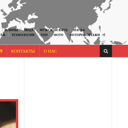
КЛИПЫ
МОДА
МУЖСКОЙ КЛУБ
НАУКА
ТЬИ
ТЕХНОЛОГИИ
ТОП
ФОТО
ФОТОРЕПОРТАЖИ
9
КОНТАКТЫ
О НАС