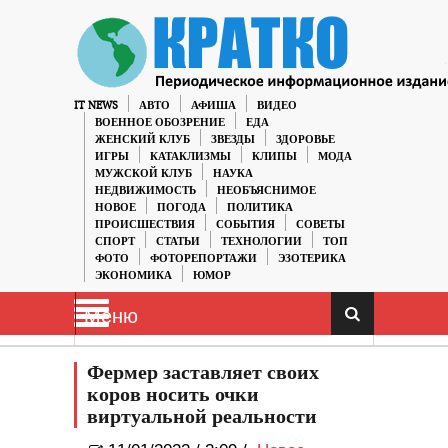
IT NEWS
АВТО
АФИША
ВИДЕО
ВОЕННОЕ ОБОЗРЕНИЕ
ЕДА
ЖЕНСКИЙ КЛУБ
ЗВЕЗДЫ
ЗДОРОВЬЕ
ИГРЫ
КАТАКЛИЗМЫ
КЛИПЫ
МОДА
МУЖСКОЙ КЛУБ
НАУКА
НЕДВИЖИМОСТЬ
НЕОБЪЯСНИМОЕ
НОВОЕ
ПОГОДА
ПОЛИТИКА
ПРОИСШЕСТВИЯ
СОБЫТИЯ
СОВЕТЫ
СПОРТ
СТАТЬИ
ТЕХНОЛОГИИ
ТОП
ФОТО
ФОТОРЕПОРТАЖИ
ЭЗОТЕРИКА
ЭКОНОМИКА
ЮМОР
Меню
Фермер заставляет своих
коров носить очки
виртуальной реальности