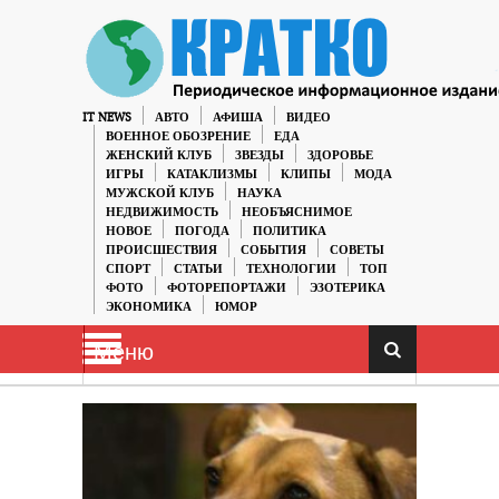
IT NEWS
АВТО
АФИША
ВИДЕО
ВОЕННОЕ ОБОЗРЕНИЕ
ЕДА
ЖЕНСКИЙ КЛУБ
ЗВЕЗДЫ
ЗДОРОВЬЕ
ИГРЫ
КАТАКЛИЗМЫ
КЛИПЫ
МОДА
МУЖСКОЙ КЛУБ
НАУКА
НЕДВИЖИМОСТЬ
НЕОБЪЯСНИМОЕ
НОВОЕ
ПОГОДА
ПОЛИТИКА
ПРОИСШЕСТВИЯ
СОБЫТИЯ
СОВЕТЫ
СПОРТ
СТАТЬИ
ТЕХНОЛОГИИ
ТОП
ФОТО
ФОТОРЕПОРТАЖИ
ЭЗОТЕРИКА
ЭКОНОМИКА
ЮМОР
Меню