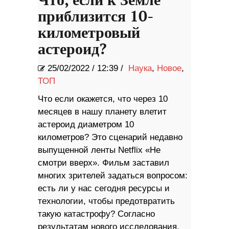
Что, если к Земле
приблизится 10-
километровый
астероид?
25/02/2022
/
12:39 /
Наука
,
Новое
,
ТОП
Что если окажется, что через 10
месяцев в нашу планету влетит
астероид диаметром 10
километров? Это сценарий недавно
выпущенной ленты Netflix «Не
смотри вверх». Фильм заставил
многих зрителей задаться вопросом:
есть ли у нас сегодня ресурсы и
технологии, чтобы предотвратить
такую ​​катастрофу? Согласно
результатам нового исследования,