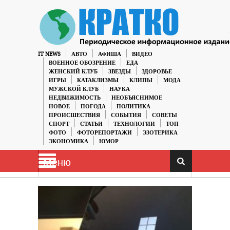
IT NEWS
АВТО
АФИША
ВИДЕО
ВОЕННОЕ ОБОЗРЕНИЕ
ЕДА
ЖЕНСКИЙ КЛУБ
ЗВЕЗДЫ
ЗДОРОВЬЕ
ИГРЫ
КАТАКЛИЗМЫ
КЛИПЫ
МОДА
МУЖСКОЙ КЛУБ
НАУКА
НЕДВИЖИМОСТЬ
НЕОБЪЯСНИМОЕ
НОВОЕ
ПОГОДА
ПОЛИТИКА
ПРОИСШЕСТВИЯ
СОБЫТИЯ
СОВЕТЫ
СПОРТ
СТАТЬИ
ТЕХНОЛОГИИ
ТОП
ФОТО
ФОТОРЕПОРТАЖИ
ЭЗОТЕРИКА
ЭКОНОМИКА
ЮМОР
Меню