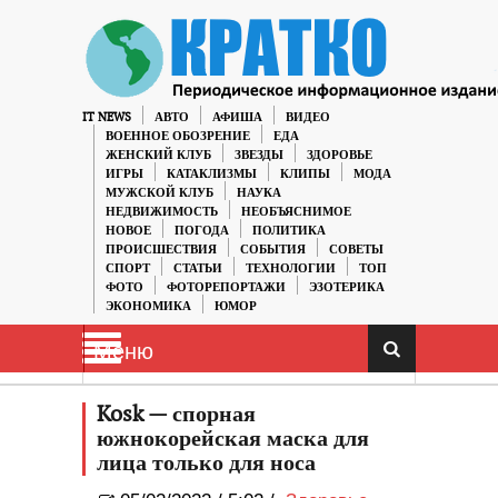
IT NEWS
АВТО
АФИША
ВИДЕО
ВОЕННОЕ ОБОЗРЕНИЕ
ЕДА
ЖЕНСКИЙ КЛУБ
ЗВЕЗДЫ
ЗДОРОВЬЕ
ИГРЫ
КАТАКЛИЗМЫ
КЛИПЫ
МОДА
МУЖСКОЙ КЛУБ
НАУКА
НЕДВИЖИМОСТЬ
НЕОБЪЯСНИМОЕ
НОВОЕ
ПОГОДА
ПОЛИТИКА
ПРОИСШЕСТВИЯ
СОБЫТИЯ
СОВЕТЫ
СПОРТ
СТАТЬИ
ТЕХНОЛОГИИ
ТОП
ФОТО
ФОТОРЕПОРТАЖИ
ЭЗОТЕРИКА
ЭКОНОМИКА
ЮМОР
Меню
Kosk — спорная
южнокорейская маска для
лица только для носа