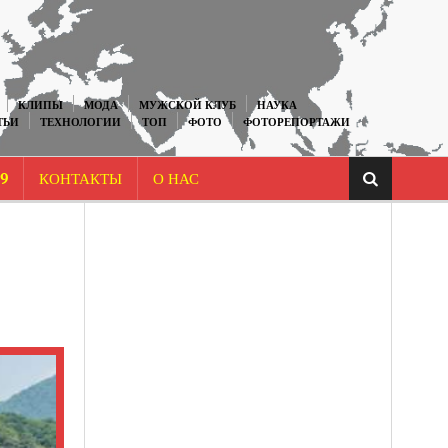
КЛИПЫ
МОДА
МУЖСКОЙ КЛУБ
НАУКА
ТЬИ
ТЕХНОЛОГИИ
ТОП
ФОТО
ФОТОРЕПОРТАЖИ
9
КОНТАКТЫ
О НАС