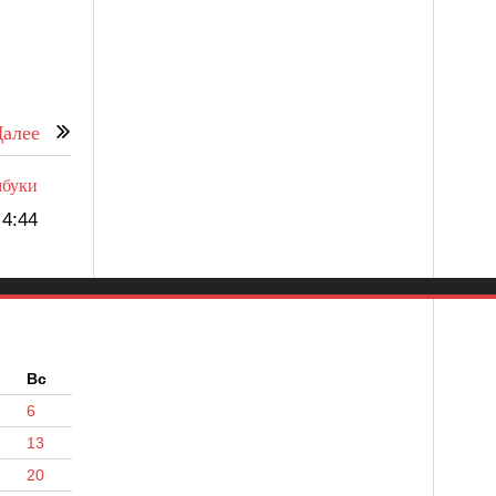
алее
мбуки
4:44
б
Вс
6
13
20