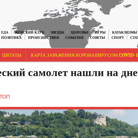
ЕДА
ЖЕНСКИЙ КЛУБ
ЗВЕЗДЫ
ЗДОРОВЬЕ
ИГРЫ
КАТАКЛИЗМЫ
ПОЛИТИКА
ПРОИСШЕСТВИЯ
СОБЫТИЯ
СОВЕТЫ
СПОРТ
СТА
ЦИТАТЫ
КАРТА ЗАРАЖЕНИЯ КОРОНАВИРУСОМ COVID-1
ский самолет нашли на дне
ТОП