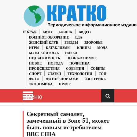
IT NEWS
АВТО
АФИША
ВИДЕО
ВОЕННОЕ ОБОЗРЕНИЕ
ЕДА
ЖЕНСКИЙ КЛУБ
ЗВЕЗДЫ
ЗДОРОВЬЕ
ИГРЫ
КАТАКЛИЗМЫ
КЛИПЫ
МОДА
МУЖСКОЙ КЛУБ
НАУКА
НЕДВИЖИМОСТЬ
НЕОБЪЯСНИМОЕ
НОВОЕ
ПОГОДА
ПОЛИТИКА
ПРОИСШЕСТВИЯ
СОБЫТИЯ
СОВЕТЫ
СПОРТ
СТАТЬИ
ТЕХНОЛОГИИ
ТОП
ФОТО
ФОТОРЕПОРТАЖИ
ЭЗОТЕРИКА
ЭКОНОМИКА
ЮМОР
Меню
Секретный самолет,
замеченный в Зоне 51, может
быть новым истребителем
ВВС США