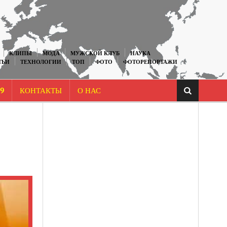
КЛИПЫ
МОДА
МУЖСКОЙ КЛУБ
НАУКА
ТЬИ
ТЕХНОЛОГИИ
ТОП
ФОТО
ФОТОРЕПОРТАЖИ
9
КОНТАКТЫ
О НАС