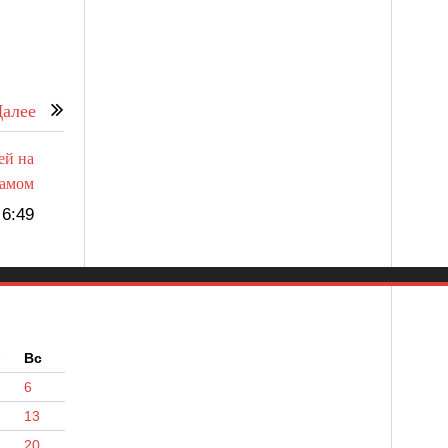
алее
ей на
намом
6:49
б
Вс
6
13
20