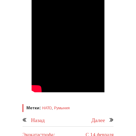
Метки:
,
НАТО
Румыния
Назад
Далее
Экокатастрофа:
С 14 февраля