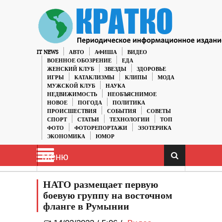
IT NEWS
АВТО
АФИША
ВИДЕО
ВОЕННОЕ ОБОЗРЕНИЕ
ЕДА
ЖЕНСКИЙ КЛУБ
ЗВЕЗДЫ
ЗДОРОВЬЕ
ИГРЫ
КАТАКЛИЗМЫ
КЛИПЫ
МОДА
МУЖСКОЙ КЛУБ
НАУКА
НЕДВИЖИМОСТЬ
НЕОБЪЯСНИМОЕ
НОВОЕ
ПОГОДА
ПОЛИТИКА
ПРОИСШЕСТВИЯ
СОБЫТИЯ
СОВЕТЫ
СПОРТ
СТАТЬИ
ТЕХНОЛОГИИ
ТОП
ФОТО
ФОТОРЕПОРТАЖИ
ЭЗОТЕРИКА
ЭКОНОМИКА
ЮМОР
Меню
НАТО размещает первую
боевую группу на восточном
фланге в Румынии