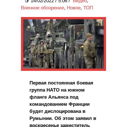
14/02/2022
/
5:06 /
Видео
,
Военное обозрение
,
Новое
,
ТОП
Первая постоянная боевая
группа НАТО на южном
фланге Альянса под
командованием Франции
будет дислоцирована в
Румынии. Об этом заявил в
воскресенье заместитель