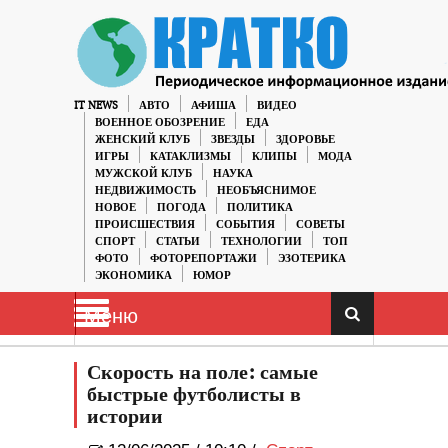
IT NEWS
АВТО
АФИША
ВИДЕО
ВОЕННОЕ ОБОЗРЕНИЕ
ЕДА
ЖЕНСКИЙ КЛУБ
ЗВЕЗДЫ
ЗДОРОВЬЕ
ИГРЫ
КАТАКЛИЗМЫ
КЛИПЫ
МОДА
МУЖСКОЙ КЛУБ
НАУКА
НЕДВИЖИМОСТЬ
НЕОБЪЯСНИМОЕ
НОВОЕ
ПОГОДА
ПОЛИТИКА
ПРОИСШЕСТВИЯ
СОБЫТИЯ
СОВЕТЫ
СПОРТ
СТАТЬИ
ТЕХНОЛОГИИ
ТОП
ФОТО
ФОТОРЕПОРТАЖИ
ЭЗОТЕРИКА
ЭКОНОМИКА
ЮМОР
Меню
Скорость на поле: самые
быстрые футболисты в
истории