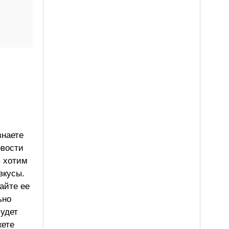
знаете
овости
ы хотим
вкусы.
айте ее
ьно
будет
жете