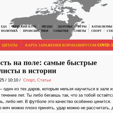
ЕДА
ЖЕНСКИЙ КЛУБ
ЗВЕЗДЫ
ЗДОРОВЬЕ
ИГРЫ
КАТАКЛИЗМЫ
ПОЛИТИКА
ПРОИСШЕСТВИЯ
СОБЫТИЯ
СОВЕТЫ
СПОРТ
СТА
ЦИТАТЫ
КАРТА ЗАРАЖЕНИЯ КОРОНАВИРУСОМ COVID-1
сть на поле: самые быстрые
листы в истории
25
/
10:10 /
Спорт
,
Статьи
 один из тех даров, которым нельзя научиться в зале 
 течение лет. Ты либо бегаешь так, что за тобой остаётс
ь, либо нет. В футболе это качество особенно ценится.
 мяч можно плохо принять, удар можно не рассчитать, 