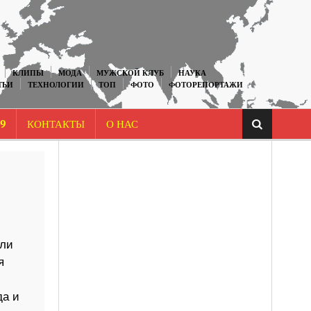
КЛИПЫ
МОДА
МУЖСКОЙ КЛУБ
НАУКА
ТЬИ
ТЕХНОЛОГИИ
ТОП
ФОТО
ФОТОРЕПОРТАЖИ
9
КОНТАКТЫ
О НАС
или
я
да и