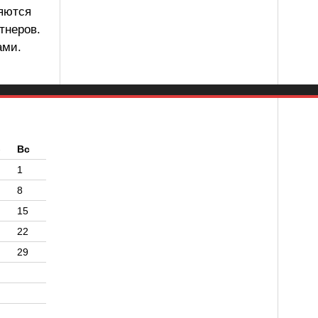
ляются
тнеров.
ами.
б
Вс
1
8
15
22
29