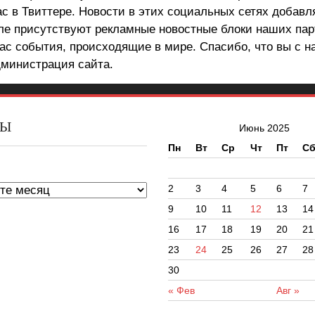
ас в Твиттере. Новости в этих социальных сетях добав
але присутствуют рекламные новостные блоки наших пар
ас события, происходящие в мире. Спасибо, что вы с н
министрация сайта.
ВЫ
Июнь 2025
Пн
Вт
Ср
Чт
Пт
С
ы
2
3
4
5
6
7
9
10
11
12
13
14
16
17
18
19
20
21
23
24
25
26
27
28
30
« Фев
Авг »