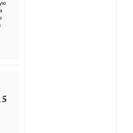
ную
а
е
ы
15