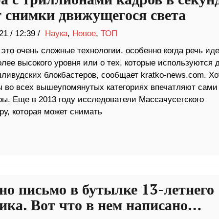
а с триллионами кадров в секун
т снимки движущегося света
21
/
12:39 /
Наука
,
Новое
,
ТОП
то очень сложные технологии, особенно когда речь иде
лее высокого уровня или о тех, которые используются 
лливудских блокбастеров, сообщает kratko-news.com. Хо
ы во всех вышеупомянутых категориях впечатляют сами
ры. Еще в 2013 году исследователи Массачусетского
ру, которая может снимать
но письмо в бутылке 13-летнего
ика. Вот что в нем написано…