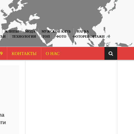
КЛИПЫ
МОДА
МУЖСКОЙ КЛУБ
НАУКА
ТЬИ
ТЕХНОЛОГИИ
ТОП
ФОТО
ФОТОРЕПОРТАЖИ
9
КОНТАКТЫ
О НАС
ла
яти