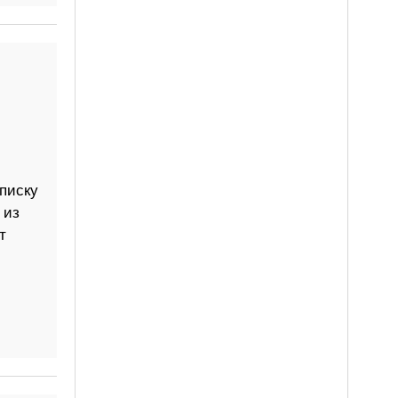
писку
 из
т