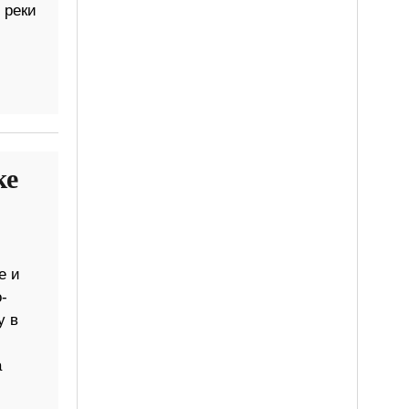
 реки
ке
е и
-
у в
а