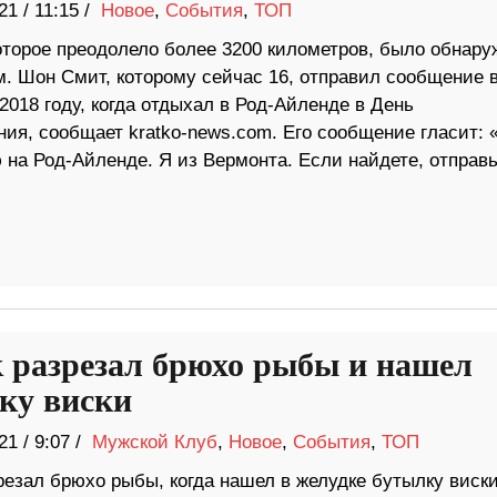
21
/
11:15 /
Новое
,
События
,
ТОП
оторое преодолело более 3200 километров, было обнару
м. Шон Смит, которому сейчас 16, отправил сообщение 
2018 году, когда отдыхал в Род-Айленде в День
ния, сообщает kratko-news.com. Его сообщение гласит: 
 на Род-Айленде. Я из Вермонта. Если найдете, отправь
 разрезал брюхо рыбы и нашел
ку виски
21
/
9:07 /
Мужской Клуб
,
Новое
,
События
,
ТОП
резал брюхо рыбы, когда нашел в желудке бутылку виски