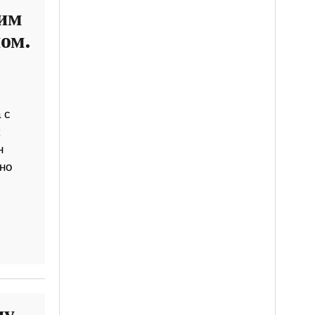
им
ом.
 с
н
но