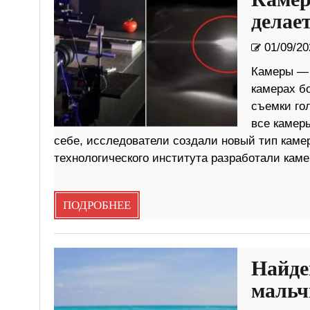
Камер
делае
01/09/20
Камеры — э
камерах бо
съемки го
все камер
себе, исследователи создали новый тип каме
технологического института разработали каме
ПОДРОБНЕЕ
Найде
мальч