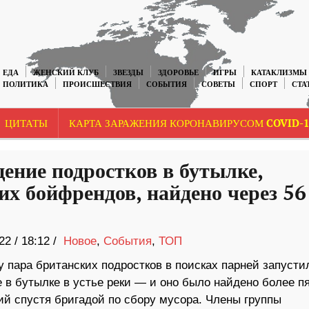
ЕДА
ЖЕНСКИЙ КЛУБ
ЗВЕЗДЫ
ЗДОРОВЬЕ
ИГРЫ
КАТАКЛИЗМЫ
ПОЛИТИКА
ПРОИСШЕСТВИЯ
СОБЫТИЯ
СОВЕТЫ
СПОРТ
СТА
ЦИТАТЫ
КАРТА ЗАРАЖЕНИЯ КОРОНАВИРУСОМ COVID-1
ение подростков в бутылке,
х бойфрендов, найдено через 56
22
/
18:12 /
Новое
,
События
,
ТОП
у пара британских подростков в поисках парней запусти
 в бутылке в устье реки — и оно было найдено более п
ий спустя бригадой по сбору мусора. Члены группы