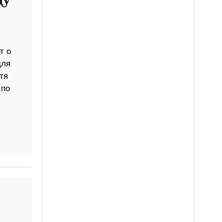
ду
т о
для
тя
 по