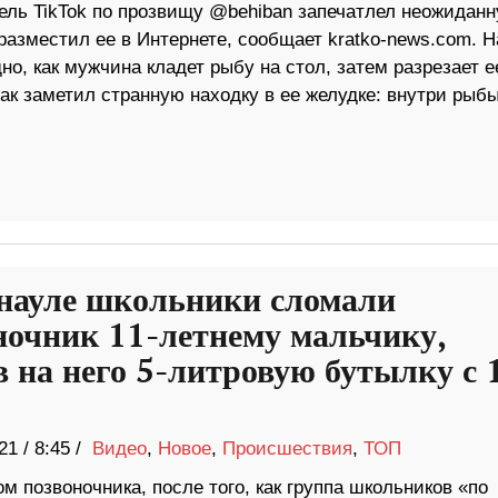
ель TikTok по прозвищу @behiban запечатлел неожидан
разместил ее в Интернете, сообщает kratko-news.com. Н
но, как мужчина кладет рыбу на стол, затем разрезает е
ак заметил странную находку в ее желудке: внутри рыб
науле школьники сломали
ночник 11-летнему мальчику,
в на него 5-литровую бутылку с 
21
/
8:45 /
Видео
,
Новое
,
Происшествия
,
ТОП
м позвоночника, после того, как группа школьников «по