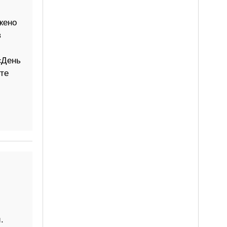
жено
в
«День
те
.