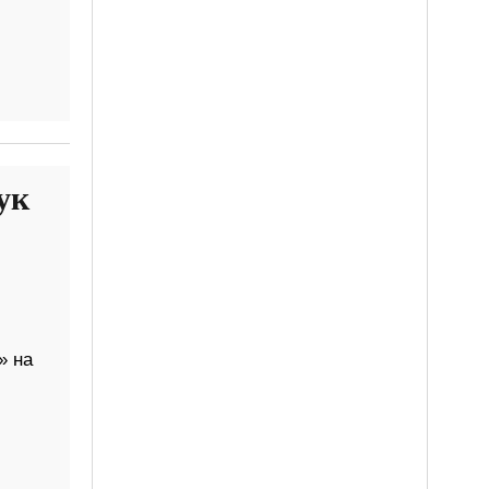
ук
» на