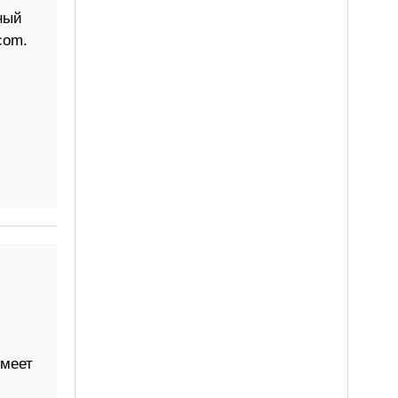
ный
com.
имеет