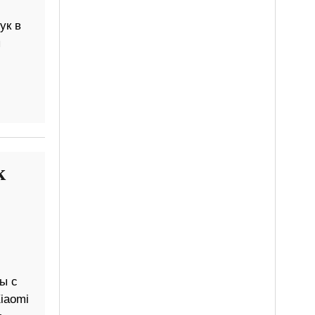
ук в
ы
к
ы с
iaomi