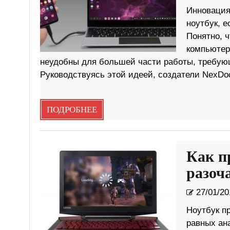
Инновация
ноутбук, е
Понятно, 
компьютер
неудобны для большей части работы, требую
Руководствуясь этой идеей, создатели NexDo
ПОДРОБНЕЕ
Как п
разоч
27/01/20
Ноутбук пр
равных ан