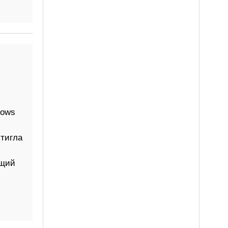
—
dows
стигла
ущий