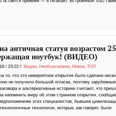
ь остается прежней — 8 гигабайт. Встроенный SSD такж
на античная статуя возрастом 2
держащая ноутбук! (ВИДЕО)
18
/
23:22 /
Видео
,
Необъяснимое
,
Новое
,
ТОП
а то, что это невероятное открытие было сделано неско
, оно не получило большой огласки, поэтому зарубежные
заговора и альтернативные историки считают, что приш
ва напомнить миру об этом странном открытии, сообщае
 предположениям этих специалистов, бывшие цивилизац
технологичные технологии, которые, как говорят, были