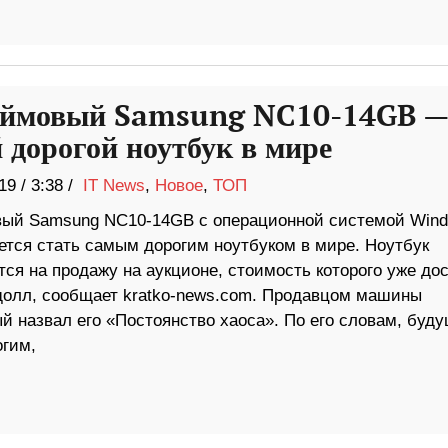
юймовый Samsung NC10-14GB 
 дорогой ноутбук в мире
19
/
3:38 /
IT News
,
Новое
,
ТОП
ый Samsung NC10-14GB с операционной системой Win
ется стать самым дорогим ноутбуком в мире. Ноутбук
ся на продажу на аукционе, стоимость которого уже до
 долл, сообщает kratko-news.com. Продавцом машины
ый назвал его «Постоянство хаоса». По его словам, буд
огим,