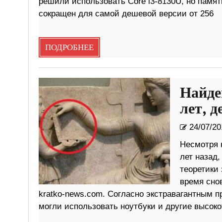
решили использовать Core i3-8130U, но памят
сокращен для самой дешевой версии от 256
ПОДРОБНЕЕ
Найде
лет, 
24/07/20
Несмотря н
лет назад
теоретики 
время сно
kratko-news.com. Согласно экстравагантным
могли использовать ноутбуки и другие высоко