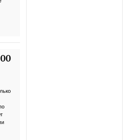
е
500
лько
ло
т
ии