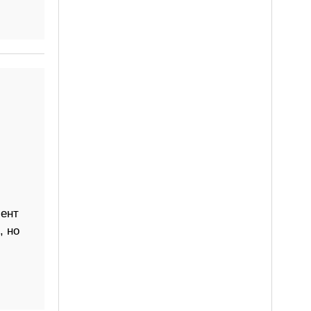
и
ент
, но