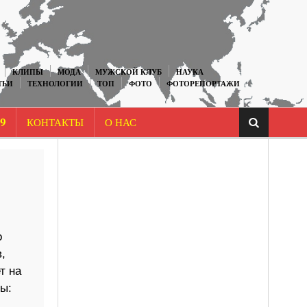
КЛИПЫ
МОДА
МУЖСКОЙ КЛУБ
НАУКА
ТЬИ
ТЕХНОЛОГИИ
ТОП
ФОТО
ФОТОРЕПОРТАЖИ
9
КОНТАКТЫ
О НАС
о
,
т на
ы: