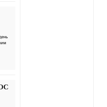
день
аким
 ОС