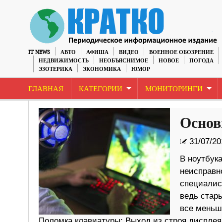
IT NEWS
АВТО
АФИША
ВИДЕО
ВОЕННОЕ ОБОЗРЕНИЕ
НЕДВИЖИМОСТЬ
НЕОБЪЯСНИМОЕ
НОВОЕ
ПОГОДА
ЭЗОТЕРИКА
ЭКОНОМИКА
ЮМОР
ГЛАВНАЯ
КАТЕГОРИИ
МОНИТОРИНГИ
Основ
31/07/20
В ноутбука
неисправн
специалис
ведь стары
все меньш
Поломка клавиатуры; Выход из строя дисплея