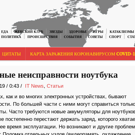
ЕДА
ЖЕНСКИЙ КЛУБ
ЗВЕЗДЫ
ЗДОРОВЬЕ
ИГРЫ
КАТАКЛИЗМЫ
ПОЛИТИКА
ПРОИСШЕСТВИЯ
СОБЫТИЯ
СОВЕТЫ
СПОРТ
СТА
ЦИТАТЫ
КАРТА ЗАРАЖЕНИЯ КОРОНАВИРУСОМ COVID-1
ные неисправности ноутбука
19
/
0:43 /
IT News
,
Статьи
х, как и во многих электронных устройствах, бывают
ости. По большей части с ними могут справиться тольк
ты. Часто требуются новые аккумуляторы для ноутбуков
е постепенно перестают держать заряд, которого хватае
ее время эксплуатации. Но возникают и другие проблем
; Поломка отдельных узлов (видеопамять, охлаждение,