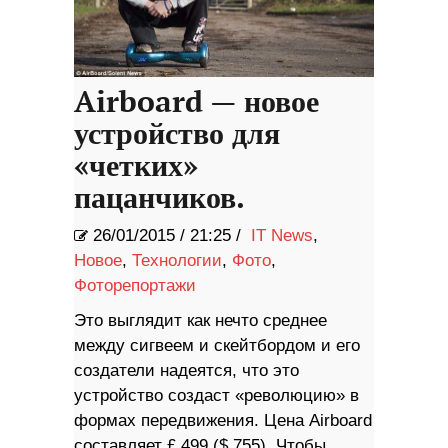
Airboard — новое
устройство для
«четких»
пацанчиков.
26/01/2015
/
21:25 /
IT News
,
Новое
,
Технологии
,
Фото
,
Фоторепортажи
Это выглядит как нечто среднее
между сигвеем и скейтбордом и его
создатели надеятся, что это
устройство создаст «революцию» в
формах передвижения. Цена Airboard
составляет £ 499 ($ ​​755). Чтобы