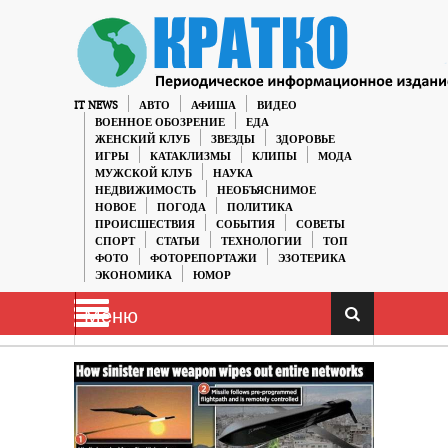
IT NEWS
АВТО
АФИША
ВИДЕО
ВОЕННОЕ ОБОЗРЕНИЕ
ЕДА
ЖЕНСКИЙ КЛУБ
ЗВЕЗДЫ
ЗДОРОВЬЕ
ИГРЫ
КАТАКЛИЗМЫ
КЛИПЫ
МОДА
МУЖСКОЙ КЛУБ
НАУКА
НЕДВИЖИМОСТЬ
НЕОБЪЯСНИМОЕ
НОВОЕ
ПОГОДА
ПОЛИТИКА
ПРОИСШЕСТВИЯ
СОБЫТИЯ
СОВЕТЫ
СПОРТ
СТАТЬИ
ТЕХНОЛОГИИ
ТОП
ФОТО
ФОТОРЕПОРТАЖИ
ЭЗОТЕРИКА
ЭКОНОМИКА
ЮМОР
Меню