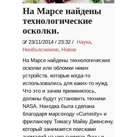
На Марсе найдены
технологические
осколки.
23/11/2014
/
23:32 /
Наука
,
Необъяснимое
,
Новое
На Марсе найдены технологические
осколки или обломки неких
устройств, которые когда-то
использовались для каких-то нужд.
Что это и зачем применялось,
должны будут установить техники
NASA. Находка была сделана
благодаря марсоходу «Curiosity» и
фрилансеру Томасу Майку Дженсену,
который занимается поисками
аномалий на уже снимках Луны и