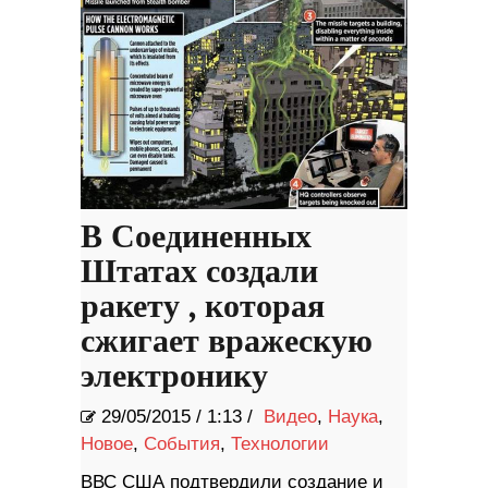
В Соединенных
Штатах создали
ракету , которая
сжигает вражескую
электронику
29/05/2015
/
1:13 /
Видео
,
Наука
,
Новое
,
События
,
Технологии
ВВС США подтвердили создание и