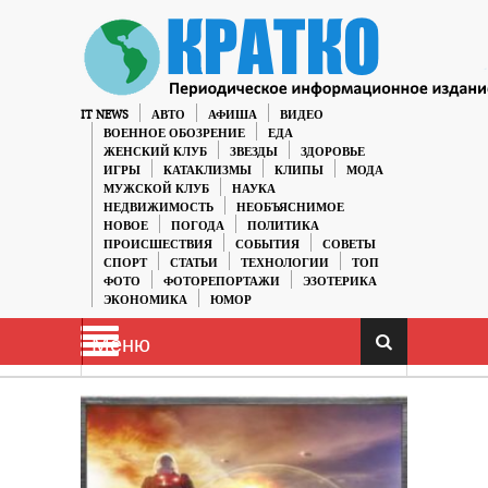
IT NEWS
АВТО
АФИША
ВИДЕО
ВОЕННОЕ ОБОЗРЕНИЕ
ЕДА
ЖЕНСКИЙ КЛУБ
ЗВЕЗДЫ
ЗДОРОВЬЕ
ИГРЫ
КАТАКЛИЗМЫ
КЛИПЫ
МОДА
МУЖСКОЙ КЛУБ
НАУКА
НЕДВИЖИМОСТЬ
НЕОБЪЯСНИМОЕ
НОВОЕ
ПОГОДА
ПОЛИТИКА
ПРОИСШЕСТВИЯ
СОБЫТИЯ
СОВЕТЫ
СПОРТ
СТАТЬИ
ТЕХНОЛОГИИ
ТОП
ФОТО
ФОТОРЕПОРТАЖИ
ЭЗОТЕРИКА
ЭКОНОМИКА
ЮМОР
Меню