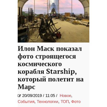
Илон Маск показал
фото строящегося
космического
корабля Starship,
который полетит на
Марс
20/09/2019
/
11:05 /
Новое
,
События
,
Технологии
,
ТОП
,
Фото