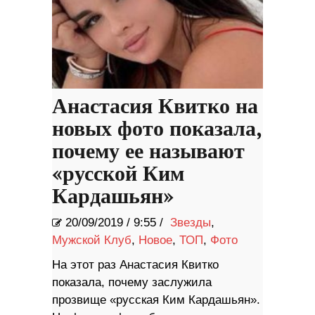
Анастасия Квитко на
новых фото показала,
почему ее называют
«русской Ким
Кардашьян»
20/09/2019
/
9:55 /
Звезды
,
Мужской Клуб
,
Новое
,
ТОП
,
Фото
На этот раз Анастасия Квитко
показала, почему заслужила
прозвище «русская Ким Кардашьян».