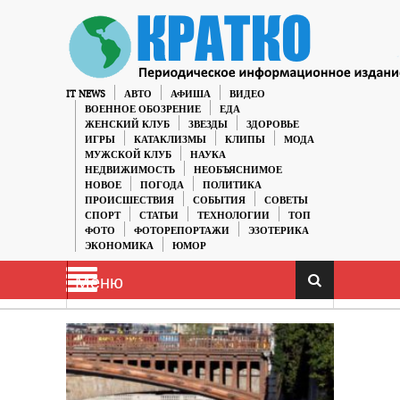
IT NEWS
АВТО
АФИША
ВИДЕО
ВОЕННОЕ ОБОЗРЕНИЕ
ЕДА
ЖЕНСКИЙ КЛУБ
ЗВЕЗДЫ
ЗДОРОВЬЕ
ИГРЫ
КАТАКЛИЗМЫ
КЛИПЫ
МОДА
МУЖСКОЙ КЛУБ
НАУКА
НЕДВИЖИМОСТЬ
НЕОБЪЯСНИМОЕ
НОВОЕ
ПОГОДА
ПОЛИТИКА
ПРОИСШЕСТВИЯ
СОБЫТИЯ
СОВЕТЫ
СПОРТ
СТАТЬИ
ТЕХНОЛОГИИ
ТОП
ФОТО
ФОТОРЕПОРТАЖИ
ЭЗОТЕРИКА
ЭКОНОМИКА
ЮМОР
Меню