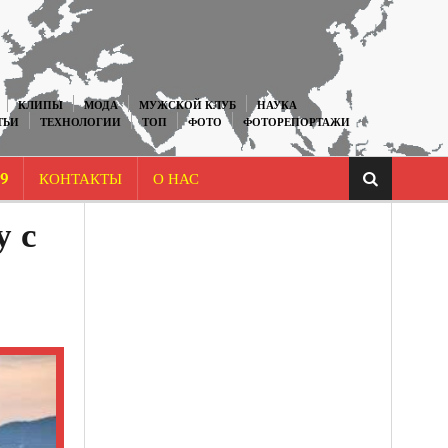
КЛИПЫ
МОДА
МУЖСКОЙ КЛУБ
НАУКА
ТЬИ
ТЕХНОЛОГИИ
ТОП
ФОТО
ФОТОРЕПОРТАЖИ
9
КОНТАКТЫ
О НАС
у с