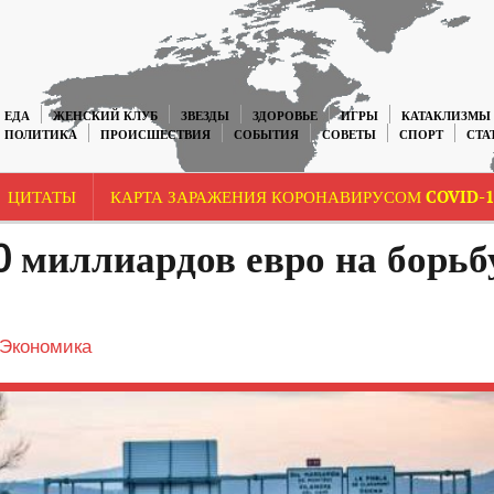
ЕДА
ЖЕНСКИЙ КЛУБ
ЗВЕЗДЫ
ЗДОРОВЬЕ
ИГРЫ
КАТАКЛИЗМЫ
ПОЛИТИКА
ПРОИСШЕСТВИЯ
СОБЫТИЯ
СОВЕТЫ
СПОРТ
СТА
ЦИТАТЫ
КАРТА ЗАРАЖЕНИЯ КОРОНАВИРУСОМ COVID-1
 миллиардов евро на борьб
Экономика