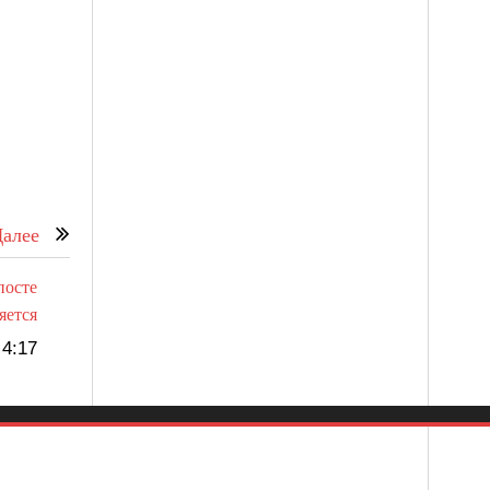
алее
посте
яется
4:17