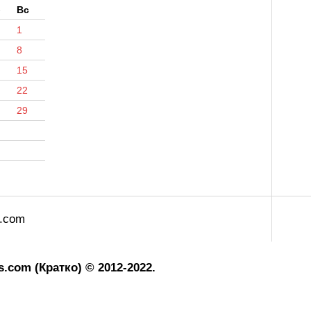
б
Вс
1
8
15
22
29
s.com
.com (Кратко) © 2012-2022.