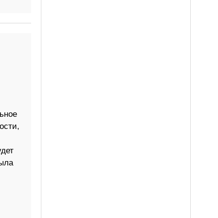
ьное
ости,
удет
была