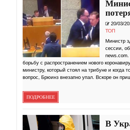
Минис
потер
20/03/20
ТОП
Министр з
сессии, о
news.com.
борьбу с распространением нового коронавир
министру, который стоял на трибуне и когда 
вопрос, Брюинз внезапно упал. Вскоре он при
ПОДРОБНЕЕ
В Укр