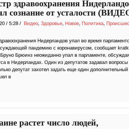
тр здравоохранения Нидерландо
ял сознание от усталости (ВИДЕ
20
/
5:28 /
Видео
,
Здоровье
,
Новое
,
Политика
,
Происшес
дравоохранения Нидерландов упал во время парламент
бсуждающей пандемию с коронавирусом, сообщает kratk
 Бруно Брюинз неожиданно упал в парламенте, обсужда
уса в Нидерландах. Один из депутатов задавал вопросы
только депутат захотел задать еще один дополнительный
шел в
аине растет число людей,