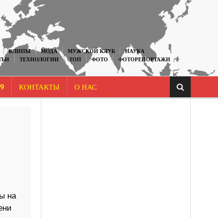
КЛИПЫ
МОДА
МУЖСКОЙ КЛУБ
НАУКА
ТЬИ
ТЕХНОЛОГИИ
ТОП
ФОТО
ФОТОРЕПОРТАЖИ
9
КОНТАКТЫ
О НАС
ы на
ени