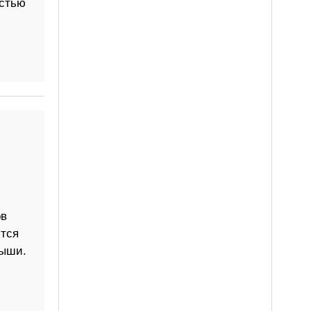
остью
ов
ются
рыши.