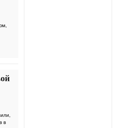
ом,
вой
вили,
в в