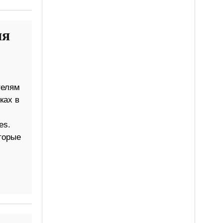
ня
телям
ках в
es.
торые