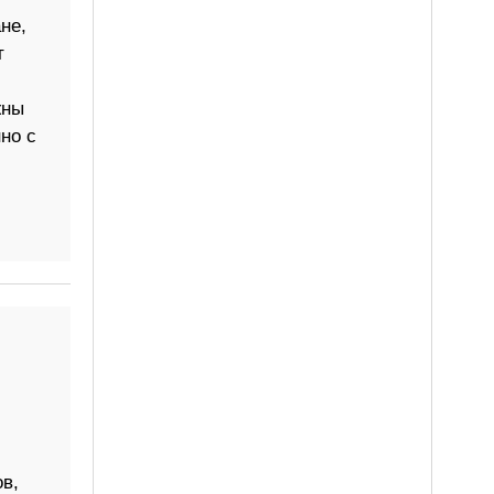
не,
т
жны
но с
в,