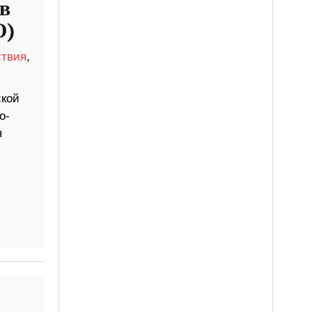
в
О)
твия
,
ской
o-
я