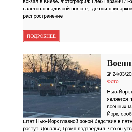
вокзал в Киеве. Фотография: Глеб Гаранич / R
взлетно-посадочной полосе, где они припарко
распространение
ПОДРОБНЕЕ
Военн
24/03/20
Фото
Нью-Йорк 
является 
военных м
Йорк, соо
штат Нью-Йорк главной зоной бедствия в пятн
растут. Дональд Трамп подтвердил, что он ут