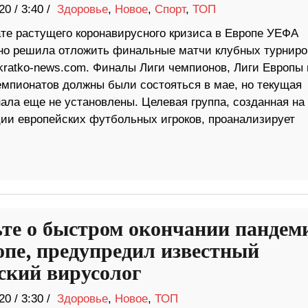
20
/
3:40 /
Здоровье
,
Новое
,
Спорт
,
ТОП
ате растущего коронавирусного кризиса в Европе УЕФА
о решила отложить финальные матчи клубных турниро
kratko-news.com. Финалы Лиги чемпионов, Лиги Европы 
емпионатов должны были состояться в мае, но текущая
ала еще не установлены. Целевая группа, созданная на
ии европейских футбольных игроков, проанализирует
ьте о быстром окончании пандем
опе, предупредил известный
ский вирусолог
20
/
3:30 /
Здоровье
,
Новое
,
ТОП