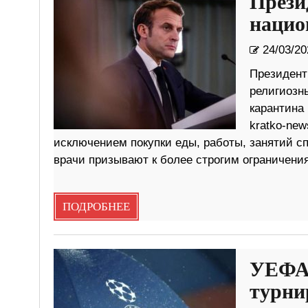
Прези
нацио
24/03/20
Президент
религиозн
карантина
kratko-new
исключением покупки еды, работы, занятий с
врачи призывают к более строгим ограничения
ПОДРОБНЕЕ
УЕФА 
турни