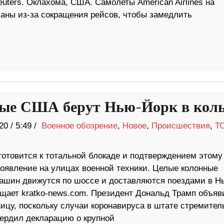
euters. Оклахома, США. Самолеты American Airlines на
ваны из-за сокращения рейсов, чтобы замедлить
ые США берут Нью-Йорк в кол
20
/
5:49 /
Военное обозрение
,
Новое
,
Происшествия
,
Т
готовится к тотальной блокаде и подтверждением этому
появление на улицах военной техники. Целые колонные
ашин движутся по шоссе и доставляются поездами в Н
бщает kratko-news.com. Президент Дональд Трамп объяв
ицу, поскольку случаи коронавируса в штате стремител
вердил декларацию о крупной