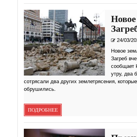
Новое
Загре
24/03/20
Новое зем
Загреб вче
сообщает k
утру, два
сотрясали два других землетрясения, которы
обрушились.
ПОДРОБНЕЕ