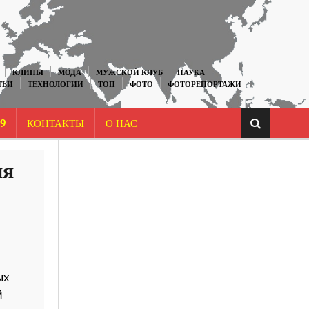
КЛИПЫ
МОДА
МУЖСКОЙ КЛУБ
НАУКА
ТЬИ
ТЕХНОЛОГИИ
ТОП
ФОТО
ФОТОРЕПОРТАЖИ
9
КОНТАКТЫ
О НАС
ня
ых
й