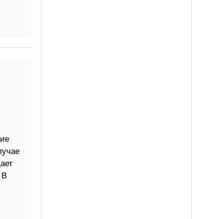
ние
лучае
ает
 В