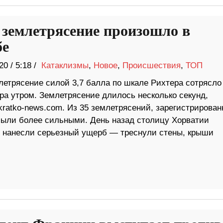
 землетрясение произошло в
бе
20
/
5:18 /
Катаклизмы
,
Новое
,
Происшествия
,
ТОП
летрясение силой 3,7 балла по шкале Рихтера сотрясло
ра утром. Землетрясение длилось несколько секунд,
ratko-news.com. Из 35 землетрясений, зарегистрирован
 были более сильными. День назад столицу Хорватии
е нанесли серьезный ущерб — треснули стены, крыши