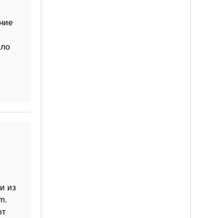
ение
ыло
и из
m.
ют