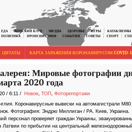
ЕДА
ЖЕНСКИЙ КЛУБ
ЗВЕЗДЫ
ЗДОРОВЬЕ
ИГРЫ
КАТАКЛИЗМЫ
ПОЛИТИКА
ПРОИСШЕСТВИЯ
СОБЫТИЯ
СОВЕТЫ
СПОРТ
СТА
ЦИТАТЫ
КАРТА ЗАРАЖЕНИЯ КОРОНАВИРУСОМ COVID-1
алерея: Мировые фотографии д
марта 2020 года
20
/
6:11 /
Новое
,
ТОП
,
Фоторепортажи
Англия. Коронавирусные вывески на автомагистрали М80
нок. Фотография: Эндрю Миллиган / PA. Киев, Украина.
ий персонал проверяет граждан Украины, эвакуированн
з Латвии по прибытии на центральный железнодорожны