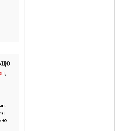
ьцо
ОП
,
ью-
ил
ьно