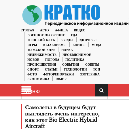
IT NEWS
АВТО
АФИША
ВИДЕО
ВОЕННОЕ ОБОЗРЕНИЕ
ЕДА
ЖЕНСКИЙ КЛУБ
ЗВЕЗДЫ
ЗДОРОВЬЕ
ИГРЫ
КАТАКЛИЗМЫ
КЛИПЫ
МОДА
МУЖСКОЙ КЛУБ
НАУКА
НЕДВИЖИМОСТЬ
НЕОБЪЯСНИМОЕ
НОВОЕ
ПОГОДА
ПОЛИТИКА
ПРОИСШЕСТВИЯ
СОБЫТИЯ
СОВЕТЫ
СПОРТ
СТАТЬИ
ТЕХНОЛОГИИ
ТОП
ФОТО
ФОТОРЕПОРТАЖИ
ЭЗОТЕРИКА
ЭКОНОМИКА
ЮМОР
Меню
Самолеты в будущем будут
выглядеть очень интересно,
как этот Bio Electric Hybrid
Aircraft