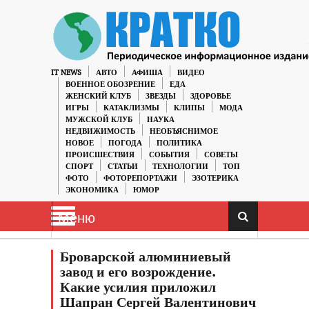
IT NEWS
АВТО
АФИША
ВИДЕО
ВОЕННОЕ ОБОЗРЕНИЕ
ЕДА
ЖЕНСКИЙ КЛУБ
ЗВЕЗДЫ
ЗДОРОВЬЕ
ИГРЫ
КАТАКЛИЗМЫ
КЛИПЫ
МОДА
МУЖСКОЙ КЛУБ
НАУКА
НЕДВИЖИМОСТЬ
НЕОБЪЯСНИМОЕ
НОВОЕ
ПОГОДА
ПОЛИТИКА
ПРОИСШЕСТВИЯ
СОБЫТИЯ
СОВЕТЫ
СПОРТ
СТАТЬИ
ТЕХНОЛОГИИ
ТОП
ФОТО
ФОТОРЕПОРТАЖИ
ЭЗОТЕРИКА
ЭКОНОМИКА
ЮМОР
Меню
Броварской алюминиевый
завод и его возрождение.
Какие усилия приложил
Шапран Сергей Валентинович