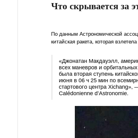
Что скрывается за э
По данным Астрономической ассоц
китайская ракета, которая взлетел
«Джонатан Макдауэлл, америк
всех маневров и орбитальных 
была вторая ступень китайско
июня в 06 ч 25 мин по всеми
стартового центра Xichang», 
Calédonienne d’Astronomie.