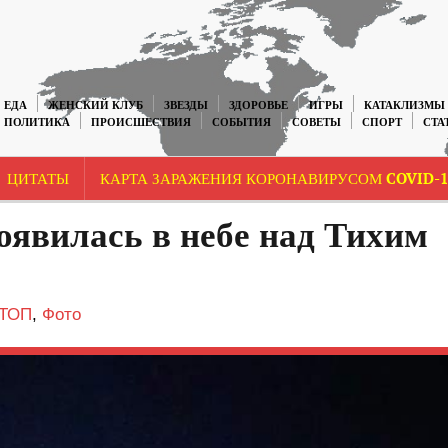
ЕДА
ЖЕНСКИЙ КЛУБ
ЗВЕЗДЫ
ЗДОРОВЬЕ
ИГРЫ
КАТАКЛИЗМЫ
ПОЛИТИКА
ПРОИСШЕСТВИЯ
СОБЫТИЯ
СОВЕТЫ
СПОРТ
СТА
ЦИТАТЫ
КАРТА ЗАРАЖЕНИЯ КОРОНАВИРУСОМ COVID-1
оявилась в небе над Тихим
ТОП
,
Фото