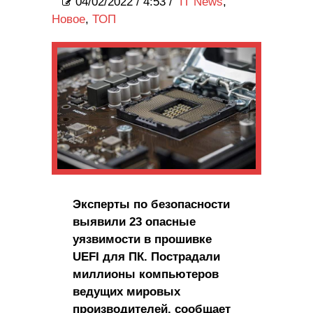
04/02/2022
/
4:53 /
IT News
,
Новое
,
ТОП
Эксперты по безопасности
выявили 23 опасные
уязвимости в прошивке
UEFI для ПК. Пострадали
миллионы компьютеров
ведущих мировых
производителей, сообщает