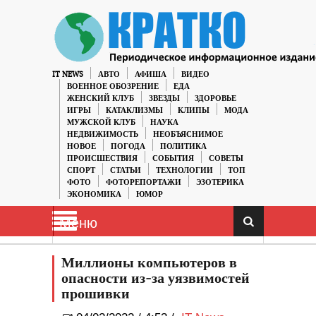
IT NEWS
АВТО
АФИША
ВИДЕО
ВОЕННОЕ ОБОЗРЕНИЕ
ЕДА
ЖЕНСКИЙ КЛУБ
ЗВЕЗДЫ
ЗДОРОВЬЕ
ИГРЫ
КАТАКЛИЗМЫ
КЛИПЫ
МОДА
МУЖСКОЙ КЛУБ
НАУКА
НЕДВИЖИМОСТЬ
НЕОБЪЯСНИМОЕ
НОВОЕ
ПОГОДА
ПОЛИТИКА
ПРОИСШЕСТВИЯ
СОБЫТИЯ
СОВЕТЫ
СПОРТ
СТАТЬИ
ТЕХНОЛОГИИ
ТОП
ФОТО
ФОТОРЕПОРТАЖИ
ЭЗОТЕРИКА
ЭКОНОМИКА
ЮМОР
Меню
Миллионы компьютеров в
опасности из-за уязвимостей
прошивки