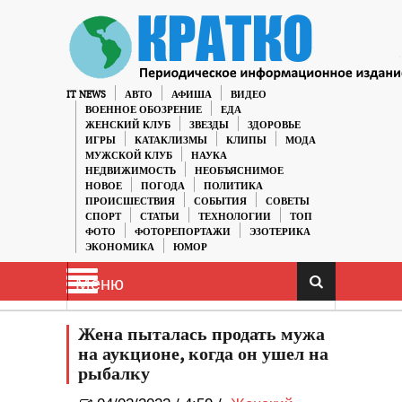
IT NEWS
АВТО
АФИША
ВИДЕО
ВОЕННОЕ ОБОЗРЕНИЕ
ЕДА
ЖЕНСКИЙ КЛУБ
ЗВЕЗДЫ
ЗДОРОВЬЕ
ИГРЫ
КАТАКЛИЗМЫ
КЛИПЫ
МОДА
МУЖСКОЙ КЛУБ
НАУКА
НЕДВИЖИМОСТЬ
НЕОБЪЯСНИМОЕ
НОВОЕ
ПОГОДА
ПОЛИТИКА
ПРОИСШЕСТВИЯ
СОБЫТИЯ
СОВЕТЫ
СПОРТ
СТАТЬИ
ТЕХНОЛОГИИ
ТОП
ФОТО
ФОТОРЕПОРТАЖИ
ЭЗОТЕРИКА
ЭКОНОМИКА
ЮМОР
Меню
Жена пыталась продать мужа
на аукционе, когда он ушел на
рыбалку