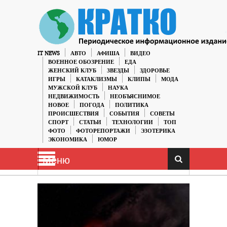
IT NEWS
АВТО
АФИША
ВИДЕО
ВОЕННОЕ ОБОЗРЕНИЕ
ЕДА
ЖЕНСКИЙ КЛУБ
ЗВЕЗДЫ
ЗДОРОВЬЕ
ИГРЫ
КАТАКЛИЗМЫ
КЛИПЫ
МОДА
МУЖСКОЙ КЛУБ
НАУКА
НЕДВИЖИМОСТЬ
НЕОБЪЯСНИМОЕ
НОВОЕ
ПОГОДА
ПОЛИТИКА
ПРОИСШЕСТВИЯ
СОБЫТИЯ
СОВЕТЫ
СПОРТ
СТАТЬИ
ТЕХНОЛОГИИ
ТОП
ФОТО
ФОТОРЕПОРТАЖИ
ЭЗОТЕРИКА
ЭКОНОМИКА
ЮМОР
Меню