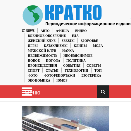
IT NEWS
АВТО
АФИША
ВИДЕО
ВОЕННОЕ ОБОЗРЕНИЕ
ЕДА
ЖЕНСКИЙ КЛУБ
ЗВЕЗДЫ
ЗДОРОВЬЕ
ИГРЫ
КАТАКЛИЗМЫ
КЛИПЫ
МОДА
МУЖСКОЙ КЛУБ
НАУКА
НЕДВИЖИМОСТЬ
НЕОБЪЯСНИМОЕ
НОВОЕ
ПОГОДА
ПОЛИТИКА
ПРОИСШЕСТВИЯ
СОБЫТИЯ
СОВЕТЫ
СПОРТ
СТАТЬИ
ТЕХНОЛОГИИ
ТОП
ФОТО
ФОТОРЕПОРТАЖИ
ЭЗОТЕРИКА
ЭКОНОМИКА
ЮМОР
Меню