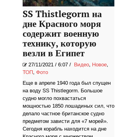
SS Thistlegorm на
дне Красного моря
содержит военную
технику, которую
везли в Египет
27/11/2021
/
6:07 /
Видео
,
Новое
,
ТОП
,
Фото
Еще в апреле 1940 года был спущен
на воду SS Thistlegorm. Большое
судно могло похвастаться
мощностью 1850 лошадиных сил, что
делало частное британское судно
предметом зависти для «7 морей».
Сегодня корабль находится на дне
Красного моря с множеством