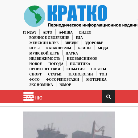
IT NEWS
АВТО
АФИША
ВИДЕО
ВОЕННОЕ ОБОЗРЕНИЕ
ЕДА
ЖЕНСКИЙ КЛУБ
ЗВЕЗДЫ
ЗДОРОВЬЕ
ИГРЫ
КАТАКЛИЗМЫ
КЛИПЫ
МОДА
МУЖСКОЙ КЛУБ
НАУКА
НЕДВИЖИМОСТЬ
НЕОБЪЯСНИМОЕ
НОВОЕ
ПОГОДА
ПОЛИТИКА
ПРОИСШЕСТВИЯ
СОБЫТИЯ
СОВЕТЫ
СПОРТ
СТАТЬИ
ТЕХНОЛОГИИ
ТОП
ФОТО
ФОТОРЕПОРТАЖИ
ЭЗОТЕРИКА
ЭКОНОМИКА
ЮМОР
Меню