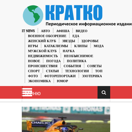
IT NEWS
АВТО
АФИША
ВИДЕО
ВОЕННОЕ ОБОЗРЕНИЕ
ЕДА
ЖЕНСКИЙ КЛУБ
ЗВЕЗДЫ
ЗДОРОВЬЕ
ИГРЫ
КАТАКЛИЗМЫ
КЛИПЫ
МОДА
МУЖСКОЙ КЛУБ
НАУКА
НЕДВИЖИМОСТЬ
НЕОБЪЯСНИМОЕ
НОВОЕ
ПОГОДА
ПОЛИТИКА
ПРОИСШЕСТВИЯ
СОБЫТИЯ
СОВЕТЫ
СПОРТ
СТАТЬИ
ТЕХНОЛОГИИ
ТОП
ФОТО
ФОТОРЕПОРТАЖИ
ЭЗОТЕРИКА
ЭКОНОМИКА
ЮМОР
Меню