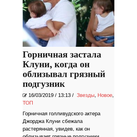
Горничная застала
Клуни, когда он
облизывал грязный
подгузник
16/03/2019
/
13:13 /
Звезды
,
Новое
,
ТОП
Горничная голливудского актера
Джорджа Клуни сбежала
растерянная, увидев, как он
облизывает грязные подгузники