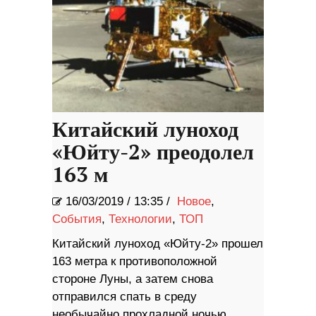
Китайский луноход
«Юйту-2» преодолел
163 м
16/03/2019
/
13:35 /
Новое
,
События
,
Технологии
,
ТОП
Китайский луноход «Юйту-2» прошел
163 метра к противоположной
стороне Луны, а затем снова
отправился спать в среду
необычайно прохладной ночью,