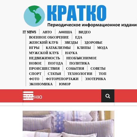
IT NEWS
АВТО
АФИША
ВИДЕО
ВОЕННОЕ ОБОЗРЕНИЕ
ЕДА
ЖЕНСКИЙ КЛУБ
ЗВЕЗДЫ
ЗДОРОВЬЕ
ИГРЫ
КАТАКЛИЗМЫ
КЛИПЫ
МОДА
МУЖСКОЙ КЛУБ
НАУКА
НЕДВИЖИМОСТЬ
НЕОБЪЯСНИМОЕ
НОВОЕ
ПОГОДА
ПОЛИТИКА
ПРОИСШЕСТВИЯ
СОБЫТИЯ
СОВЕТЫ
СПОРТ
СТАТЬИ
ТЕХНОЛОГИИ
ТОП
ФОТО
ФОТОРЕПОРТАЖИ
ЭЗОТЕРИКА
ЭКОНОМИКА
ЮМОР
Меню