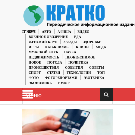
IT NEWS
АВТО
АФИША
ВИДЕО
ВОЕННОЕ ОБОЗРЕНИЕ
ЕДА
ЖЕНСКИЙ КЛУБ
ЗВЕЗДЫ
ЗДОРОВЬЕ
ИГРЫ
КАТАКЛИЗМЫ
КЛИПЫ
МОДА
МУЖСКОЙ КЛУБ
НАУКА
НЕДВИЖИМОСТЬ
НЕОБЪЯСНИМОЕ
НОВОЕ
ПОГОДА
ПОЛИТИКА
ПРОИСШЕСТВИЯ
СОБЫТИЯ
СОВЕТЫ
СПОРТ
СТАТЬИ
ТЕХНОЛОГИИ
ТОП
ФОТО
ФОТОРЕПОРТАЖИ
ЭЗОТЕРИКА
ЭКОНОМИКА
ЮМОР
Меню