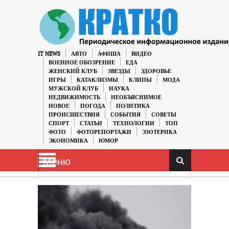
IT NEWS
АВТО
АФИША
ВИДЕО
ВОЕННОЕ ОБОЗРЕНИЕ
ЕДА
ЖЕНСКИЙ КЛУБ
ЗВЕЗДЫ
ЗДОРОВЬЕ
ИГРЫ
КАТАКЛИЗМЫ
КЛИПЫ
МОДА
МУЖСКОЙ КЛУБ
НАУКА
НЕДВИЖИМОСТЬ
НЕОБЪЯСНИМОЕ
НОВОЕ
ПОГОДА
ПОЛИТИКА
ПРОИСШЕСТВИЯ
СОБЫТИЯ
СОВЕТЫ
СПОРТ
СТАТЬИ
ТЕХНОЛОГИИ
ТОП
ФОТО
ФОТОРЕПОРТАЖИ
ЭЗОТЕРИКА
ЭКОНОМИКА
ЮМОР
Меню