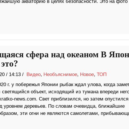
ближайшую акваторию в целях безопасности. Это на фото
щаяся сфера над океаном В Япо
 это?
20
/
14:13 /
Видео
,
Необъяснимое
,
Новое
,
ТОП
20 г. у побережья Японии рыбак ждал улова, когда заме
 светящийся объект, исходящий из тумана впереди него
kratko-news.com. Свет приблизился, но затем опустился
од уровнем деревьев. По словам очевидца, ближайшие
 образом, эти огни не являются самолетами, прибывающ