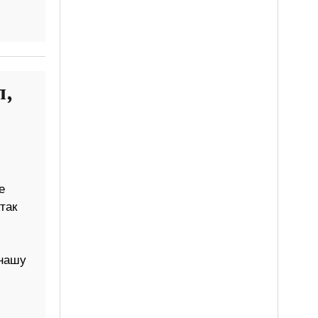
л,
е
так
 нашу