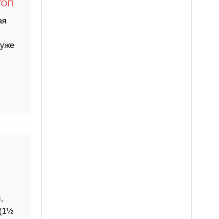
ТОП
ая
 уже
,
 (1½