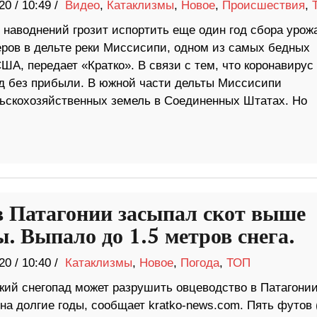
20
/
10:49 /
Видео
,
Катаклизмы
,
Новое
,
Происшествия
,
 наводнений грозит испортить еще один год сбора урож
ров в дельте реки Миссисипи, одном из самых бедных
ША, передает «Кратко». В связи с тем, что коронавирус
од без прибыли. В южной части дельты Миссисипи
ьскохозяйственных земель в Соединенных Штатах. Но
в Патагонии засыпал скот выше
ы. Выпало до 1.5 метров снега.
20
/
10:40 /
Катаклизмы
,
Новое
,
Погода
,
ТОП
кий снегопад может разрушить овцеводство в Патагонии
на долгие годы, сообщает kratko-news.com. Пять футов