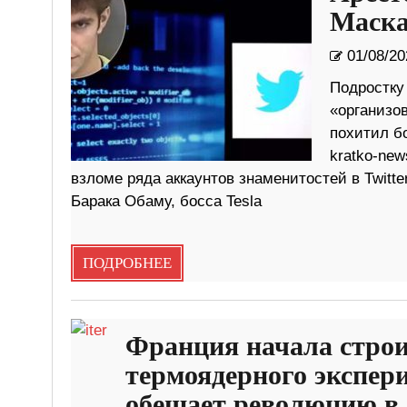
Маска
01/08/20
Подростку
«организо
похитил бо
kratko-new
взломе ряда аккаунтов знаменитостей в Twitt
Барака Обаму, босса Tesla
ПОДРОБНЕЕ
Франция начала стро
термоядерного экспер
обещает революцию в 