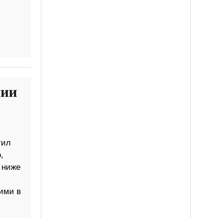
нии
тил
,
 ниже
ими в