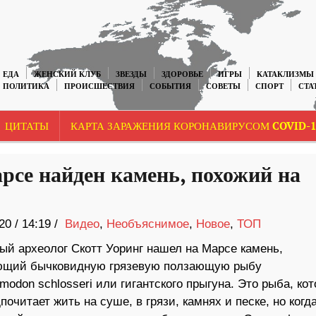
ЕДА
ЖЕНСКИЙ КЛУБ
ЗВЕЗДЫ
ЗДОРОВЬЕ
ИГРЫ
КАТАКЛИЗМЫ
ПОЛИТИКА
ПРОИСШЕСТВИЯ
СОБЫТИЯ
СОВЕТЫ
СПОРТ
СТА
ЦИТАТЫ
КАРТА ЗАРАЖЕНИЯ КОРОНАВИРУСОМ COVID-1
рсе найден камень, похожий на
20
/
14:19 /
Видео
,
Необъяснимое
,
Новое
,
ТОП
ый археолог Скотт Уоринг нашел на Марсе камень,
щий бычковидную грязевую ползающую рыбу
lmodon schlosseri или гигантского прыгуна. Это рыба, ко
почитает жить на суше, в грязи, камнях и песке, но когд