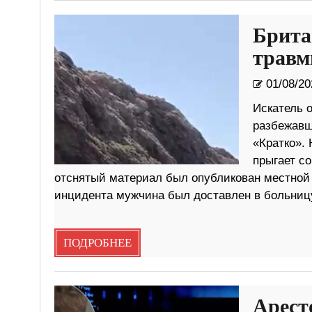
Брита
травм
01/08/20
Искатель 
разбежавш
«Кратко». 
прыгает с
отснятый материал был опубликован местной га
инцидента мужчина был доставлен в больниц
ПОДРОБНЕЕ
Арест