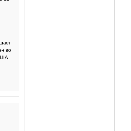
бщает
ен во
 США