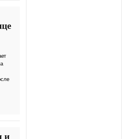
ице
ает
на
осле
 и