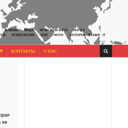
КЛИПЫ
МОДА
МУЖСКОЙ КЛУБ
НАУКА
ТЬИ
ТЕХНОЛОГИИ
ТОП
ФОТО
ФОТОРЕПОРТАЖИ
9
КОНТАКТЫ
О НАС
торая
а ее