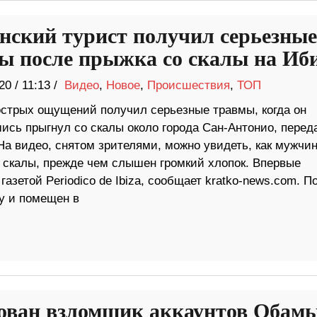
нский турист получил серьезные
ы после прыжка со скалы на Иб
20
/
11:13 /
Видео
,
Новое
,
Происшествия
,
ТОП
острых ощущений получил серьезные травмы, когда он
ись прыгнул со скалы около города Сан-Антонио, перед
На видео, снятом зрителями, можно увидеть, как мужчи
о скалы, прежде чем слышен громкий хлопок. Впервые
зетой Periodico de Ibiza, сообщает kratko-news.com. П
у и помещен в
ован взломщик аккаунтов Обамы