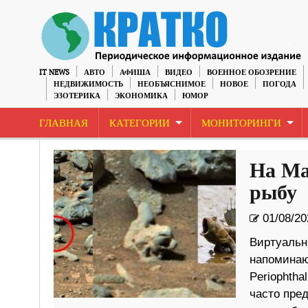
IT NEWS
АВТО
АФИША
ВИДЕО
ВОЕННОЕ ОБОЗРЕНИЕ
НЕДВИЖИМОСТЬ
НЕОБЪЯСНИМОЕ
НОВОЕ
ПОГОДА
ЭЗОТЕРИКА
ЭКОНОМИКА
ЮМОР
ГЛАВНАЯ
КАТЕГОРИИ
МОНИТОРИНГИ
На Ма
рыбу
01/08/20
Виртуальн
напоминаю
Periophtha
часто пред