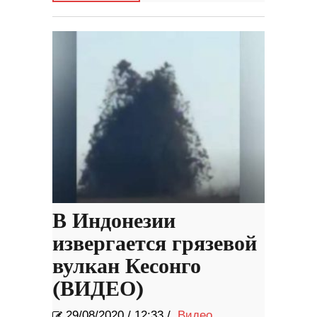
В Индонезии
извергается грязевой
вулкан Кесонго
(ВИДЕО)
29/08/2020
/
12:33 /
Видео
,