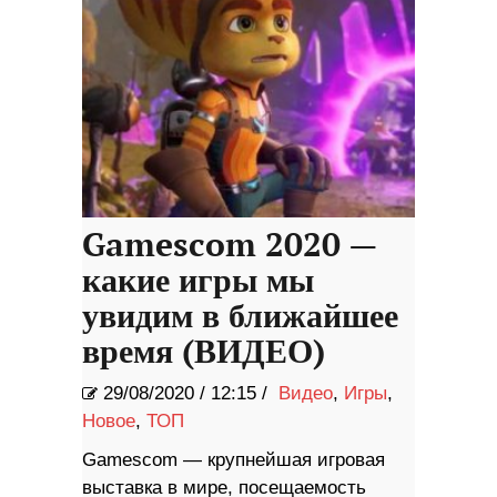
Gamescom 2020 —
какие игры мы
увидим в ближайшее
время (ВИДЕО)
29/08/2020
/
12:15 /
Видео
,
Игры
,
Новое
,
ТОП
Gamescom — крупнейшая игровая
выставка в мире, посещаемость