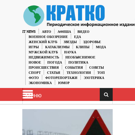
IT NEWS
АВТО
АФИША
ВИДЕО
ВОЕННОЕ ОБОЗРЕНИЕ
ЕДА
ЖЕНСКИЙ КЛУБ
ЗВЕЗДЫ
ЗДОРОВЬЕ
ИГРЫ
КАТАКЛИЗМЫ
КЛИПЫ
МОДА
МУЖСКОЙ КЛУБ
НАУКА
НЕДВИЖИМОСТЬ
НЕОБЪЯСНИМОЕ
НОВОЕ
ПОГОДА
ПОЛИТИКА
ПРОИСШЕСТВИЯ
СОБЫТИЯ
СОВЕТЫ
СПОРТ
СТАТЬИ
ТЕХНОЛОГИИ
ТОП
ФОТО
ФОТОРЕПОРТАЖИ
ЭЗОТЕРИКА
ЭКОНОМИКА
ЮМОР
Меню