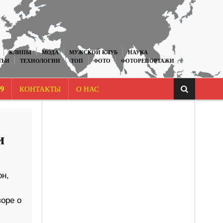
КЛИПЫ
МОДА
МУЖСКОЙ КЛУБ
НАУКА
ТЬИ
ТЕХНОЛОГИИ
ТОП
ФОТО
ФОТОРЕПОРТАЖИ
9
КОНТАКТЫ
О НАС
и
н,
воре о