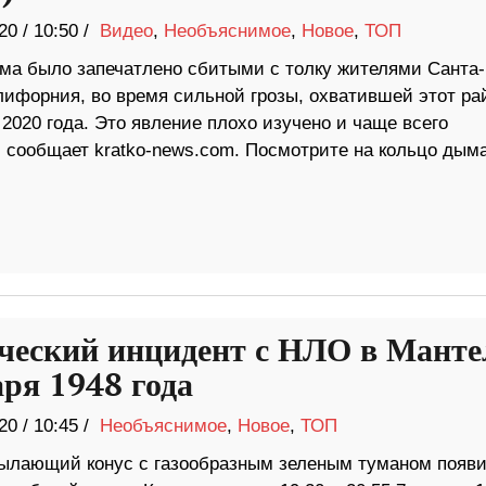
20
/
10:50 /
Видео
,
Необъяснимое
,
Новое
,
ТОП
ма было запечатлено сбитыми с толку жителями Санта-
лифорния, во время сильной грозы, охватившей этот ра
 2020 года. Это явление плохо изучено и чаще всего
, сообщает kratko-news.com. Посмотрите на кольцо дыма
ческий инцидент с НЛО в Манте
аря 1948 года
20
/
10:45 /
Необъяснимое
,
Новое
,
ТОП
ылающий конус с газообразным зеленым туманом появи