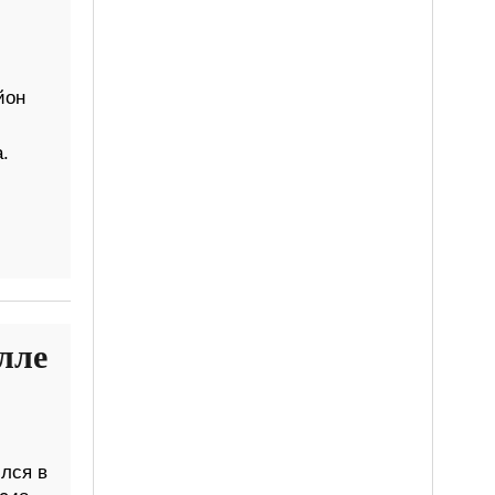
йон
.
лле
лся в