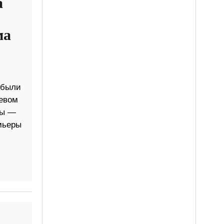
а
ма
 были
невом
ры —
мьеры