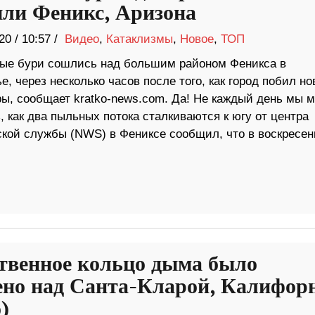
ли Феникс, Аризона
20
/
10:57 /
Видео
,
Катаклизмы
,
Новое
,
ТОП
ые бури сошлись над большим районом Феникса в
е, через несколько часов после того, как город побил н
ры, сообщает kratko-news.com. Да! Не каждый день мы 
 как два пыльных потока сталкиваются к югу от центра
кой службы (NWS) в Фениксе сообщил, что в воскресен
твенное кольцо дыма было
ено над Санта-Кларой, Калифор
)