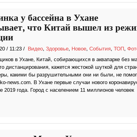
инка у бассейна в Ухане
ывает, что Китай вышел из реж
ции
20
/
11:23 /
Видео
,
Здоровье
,
Новое
,
События
,
ТОП
,
Фот
щиков в Ухане, Китай, собирающихся в аквапарке без ма
о дистанцирования, кажется жестокой шуткой для стран
еры, какими бы разрушительными они ни были, не помо
tko-news.com. В Ухане первые случаи нового коронавиру
 2019 года. Город с населением 11 миллионов человек