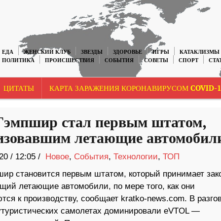
ЕДА
ЖЕНСКИЙ КЛУБ
ЗВЕЗДЫ
ЗДОРОВЬЕ
ИГРЫ
КАТАКЛИЗМЫ
ПОЛИТИКА
ПРОИСШЕСТВИЯ
СОБЫТИЯ
СОВЕТЫ
СПОРТ
СТА
ЦИТАТЫ
КАРТА ЗАРАЖЕНИЯ КОРОНАВИРУСОМ COVID-1
эмпшир стал первым штатом,
изовавшим летающие автомобил
20
/
12:05 /
Новое
,
События
,
Технологии
,
ТОП
ир становится первым штатом, который принимает зако
щий летающие автомобили, по мере того, как они
ся к производству, сообщает kratko-news.com. В разго
утуристических самолетах доминировали eVTOL —