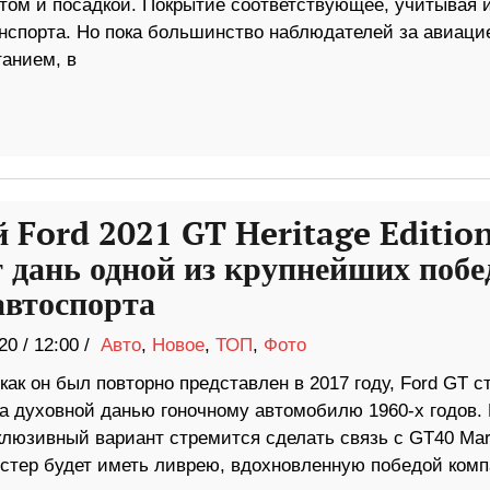
том и посадкой. Покрытие соответствующее, учитывая 
анспорта. Но пока большинство наблюдателей за авиаци
танием, в
 Ford 2021 GT Heritage Editio
т дань одной из крупнейших побе
автоспорта
20
/
12:00 /
Авто
,
Новое
,
ТОП
,
Фото
 как он был повторно представлен в 2017 году, Ford GT с
да духовной данью гоночному автомобилю 1960-х годов.
клюзивный вариант стремится сделать связь с GT40 Mark
дстер будет иметь ливрею, вдохновленную победой ком