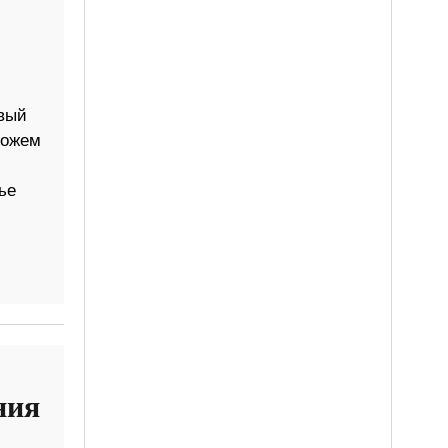
овый
можем
ье
ния