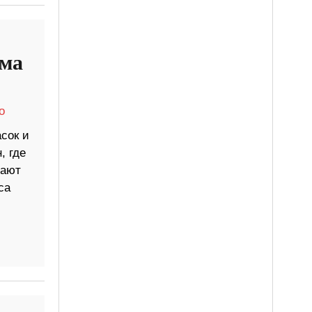
има
о
сок и
, где
гают
са