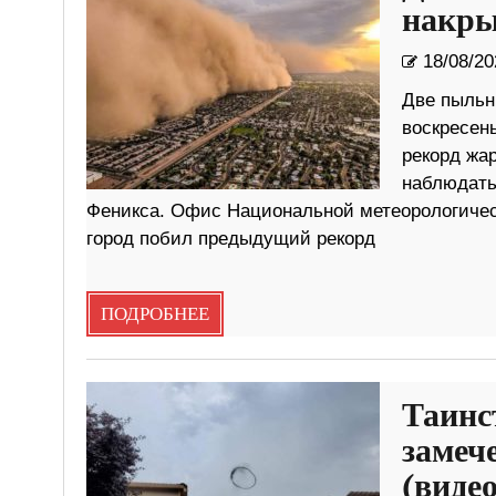
накры
18/08/20
Две пыльн
воскресень
рекорд жа
наблюдать,
Феникса. Офис Национальной метеорологичес
город побил предыдущий рекорд
ПОДРОБНЕЕ
Таинс
замеч
(видео