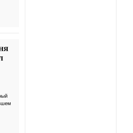
ня
л
пный
авшем