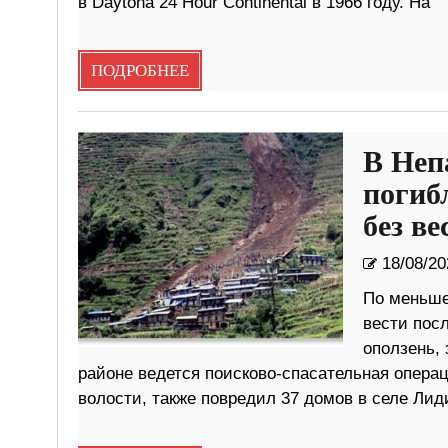
в Daytona 24 Hour Continental в 1966 году. На
ПОДРОБНЕЕ
В Неп
погиб
без ве
18/08/20
По меньше
вести посл
оползень, 
районе ведется поисково-спасательная опера
волости, также повредил 37 домов в селе Лид