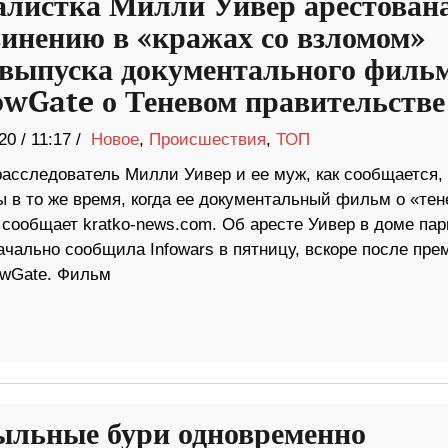
листка Милли Уивер арестован
винению в «кражах со взломом»
 выпуска документального филь
wGate о Теневом правительстве
20
/
11:17 /
Новое
,
Происшествия
,
ТОП
расследователь Милли Уивер и ее муж, как сообщается,
ы в то же время, когда ее документальный фильм о «те
 сообщает kratko-news.com. Об аресте Уивер в доме па
чально сообщила Infowars в пятницу, вскоре после пре
owGate. Фильм
ыльные бури одновременно