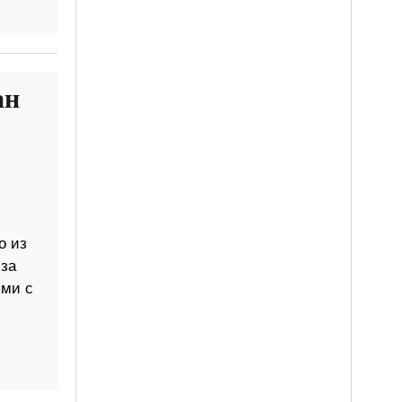
ан
о из
 за
ыми с