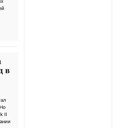
их
ей
n
д в
тал
 Но
 II
пании