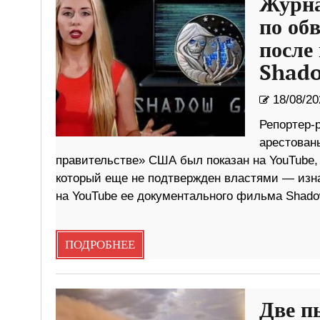
Журна
по об
после
Shado
18/08/20
Репортер-
арестован
правительстве» США был показан на YouTube,
который еще не подтвержден властями — изна
на YouTube ее документального фильма Shad
ПОДРОБНЕЕ
Две п