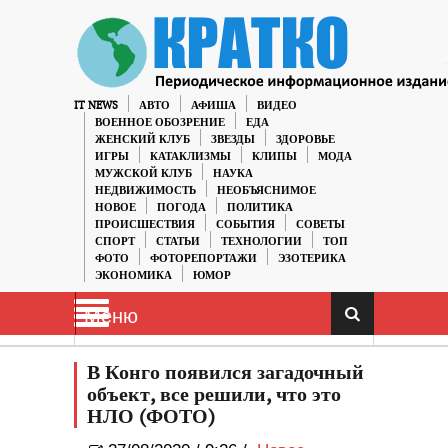
IT NEWS
АВТО
АФИША
ВИДЕО
ВОЕННОЕ ОБОЗРЕНИЕ
ЕДА
ЖЕНСКИЙ КЛУБ
ЗВЕЗДЫ
ЗДОРОВЬЕ
ИГРЫ
КАТАКЛИЗМЫ
КЛИПЫ
МОДА
МУЖСКОЙ КЛУБ
НАУКА
НЕДВИЖИМОСТЬ
НЕОБЪЯСНИМОЕ
НОВОЕ
ПОГОДА
ПОЛИТИКА
ПРОИСШЕСТВИЯ
СОБЫТИЯ
СОВЕТЫ
СПОРТ
СТАТЬИ
ТЕХНОЛОГИИ
ТОП
ФОТО
ФОТОРЕПОРТАЖИ
ЭЗОТЕРИКА
ЭКОНОМИКА
ЮМОР
Меню
В Конго появился загадочный
объект, все решили, что это
НЛО (ФОТО)